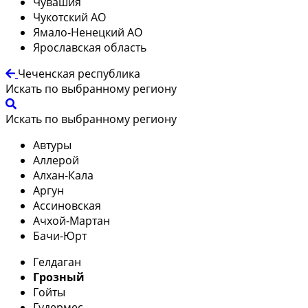
Чувашия
Чукотский АО
Ямало-Ненецкий АО
Ярославская область
Чеченская республика
Искать по выбранному региону
Искать по выбранному региону
Автуры
Аллерой
Алхан-Кала
Аргун
Ассиновская
Ачхой-Мартан
Бачи-Юрт
Гелдаган
Грозный
Гойты
Гудермес