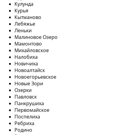
Кулунда
Курья
Кытманово
Лебяжье
Леньки
Малиновое Озеро
Мамонтово
Михайловское
Налобиха
Новичиха
Новоалтайск
Новоегорьевское
Новые Зори
Озерки
Павловск
Панкрушиха
Первомайское
Поспелиха
Ребриха
Родино