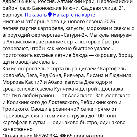
Адрес:
658049, Россия, Алтайский край, Первомайский
район, село Баюновские Ключи, Садовая улица, 21,
Барнаул,
Показать
На карте
на карте
Чистые и отборные овощи нового сезона 2026 —
летняя партия картофеля, капусты, моркови и свеклы с
агроугодий фермерства «Сатурн-2». Мы культивируем
в Алтайском крае ранние сорта, которые быстро
созревают, чтобы как можно быстрее удалось
приготовить вкусные летние блюда — окрошку, борщ,
щи и овощные салаты.
Какие скороспелые сорта выращиваем? Картофель
Коломба, Вега, Ред Соня, Ривьера, Лисана и Людмила.
Морковь Каспий и Абако, капуста Джетодор и
среднеспелая свекла Купчиха и Детройт. Доставка
почти в любой район — от Алейского, Завьяловского
и Косихинского до Локтевского, Ребрихинского и
Троицкого. Овощи в розничной сетке прямо от
производителя оптом или отгрузка до 100 тонн
картофеля в сутки — одинаково быстро, одинаково
качественно
Объявление №5260934
65 просмотров