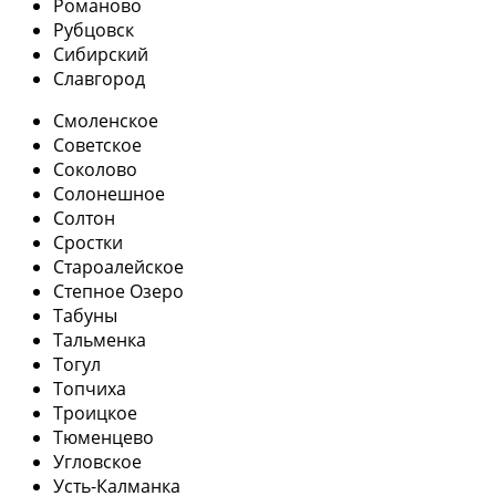
Романово
Рубцовск
Сибирский
Славгород
Смоленское
Советское
Соколово
Солонешное
Солтон
Сростки
Староалейское
Степное Озеро
Табуны
Тальменка
Тогул
Топчиха
Троицкое
Тюменцево
Угловское
Усть-Калманка