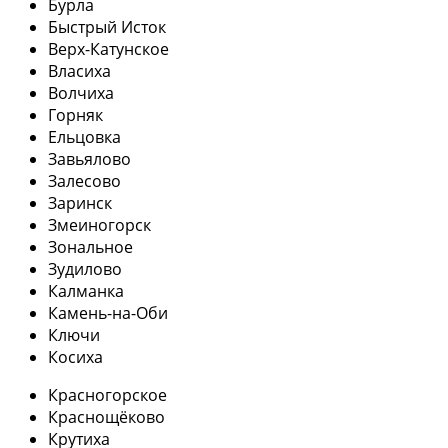
Бурла
Быстрый Исток
Верх-Катунское
Власиха
Волчиха
Горняк
Ельцовка
Завьялово
Залесово
Заринск
Змеиногорск
Зональное
Зудилово
Калманка
Камень-на-Оби
Ключи
Косиха
Красногорское
Краснощёково
Крутиха