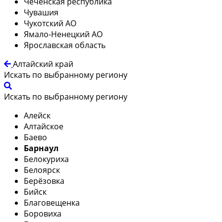
Чеченская республика
Чувашия
Чукотский АО
Ямало-Ненецкий АО
Ярославская область
Алтайский край
Искать по выбранному региону
Искать по выбранному региону
Алейск
Алтайское
Баево
Барнаул
Белокуриха
Белоярск
Берёзовка
Бийск
Благовещенка
Боровиха