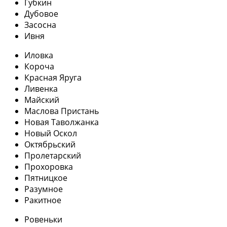
Губкин
Дубовое
Засосна
Ивня
Иловка
Короча
Красная Яруга
Ливенка
Майский
Маслова Пристань
Новая Таволжанка
Новый Оскол
Октябрьский
Пролетарский
Прохоровка
Пятницкое
Разумное
Ракитное
Ровеньки