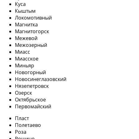
Куса
Кыштым
Локомотивный
Магнитка
Магнитогорск
Межевой
Межозерный
Миасс
Миасское
Миньяр
Новогорный
Новосинеглазовский
Нязепетровск
Озерск
Октябрьское
Первомайский
Пласт
Полетаево
Роза
Рощино