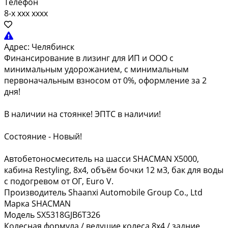
Телефон
8-x xxx xxxx
Адрес:
Челябинск
Финансирование в лизинг для ИП и ООО с
минимальным удорожанием, с минимальным
первоначальным взносом от 0%, оформление за 2
дня!
В наличии на стоянке! ЭПТС в наличии!
Состояние - Новый!
Автобетоносмеситель на шасси SHACMAN X5000,
кабина Restyling, 8х4, объём бочки 12 м3, бак для воды
с подогревом от ОГ, Euro V.
Производитель Shaanxi Automobile Group Co., Ltd
Мaркa SHAСMAN
Модель SX5318GJB6T326
Колесная формула / ведущие колеса 8х4 / задние