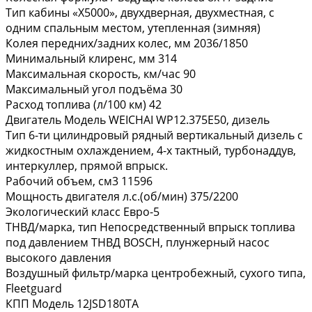
Tип кабины «X5000», двуxдвepнaя, двуxмecтнaя, с
одним спaльным меcтом, утепленнaя (зимняя)
Колея передних/задних кoлеc, мм 2036/1850
Минимальный клиренс, мм 314
Максимальная скорость, км/час 90
Максимальный угол подъёма 30
Расход топлива (л/100 км) 42
Двигатель Модель WЕIСНАI WP12.375Е50, дизель
Тип 6-ти цилиндровый рядный вертикальный дизель с
жидкостным охлаждением, 4-х тактный, турбонаддув,
интеркуллер, прямой впрыск.
Рабочий объем, см3 11596
Мощность двигателя л.с.(об/мин) 375/2200
Экологический клacc Еврo-5
ТНВД/марка, тип Непосредственный впрыск топлива
под давлением ТНВД ВОSСН, плунжерный насос
высокого давления
Воздушный фильтр/марка центробежный, сухого типа,
Flееtguаrd
КПП Модель 12JSD180ТА