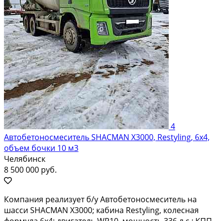
4
Автобетоносмеситель SHACMAN X3000, Restyling, 6х4,
объем бочки 10 м3
Челябинск
8 500 000 руб.
Компания реализует б/у Автобетоносмеситель на
шасси SHACMAN X3000; кабина Restyling, колесная
формула 6х4; двигатель WP10, мощность 336 л.с.; КПП