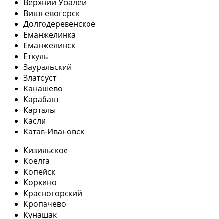
Верхний Уфалей
Вишневогорск
Долгодеревенское
Еманжелинка
Еманжелинск
Еткуль
Зауральский
Златоуст
Канашево
Карабаш
Карталы
Касли
Катав-Ивановск
Кизильское
Коелга
Копейск
Коркино
Красногорский
Кропачево
Кунашак