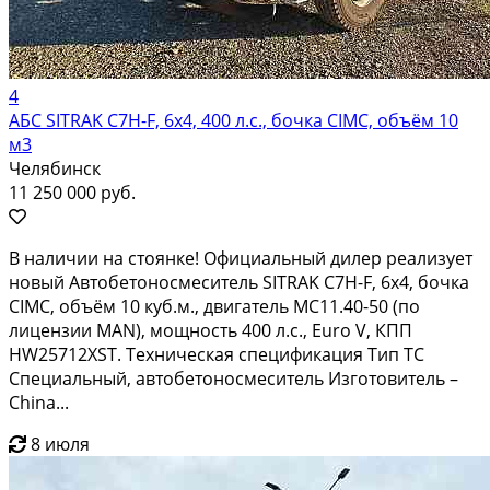
4
АБС SITRAK C7H-F, 6х4, 400 л.с., бочка CIMC, объём 10
м3
Челябинск
11 250 000 руб.
В наличии на стоянке! Официальный дилер реализует
новый Автобетоносмеситель SITRAK C7H-F, 6х4, бочка
CIMC, объём 10 куб.м., двигатель MC11.40-50 (по
лицензии MAN), мощность 400 л.с., Euro V, КПП
HW25712XST. Техническая спецификация Тип ТС
Специальный, автобетоносмеситель Изготовитель –
China...
8 июля