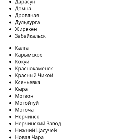
Дарасун
Домна
Дровяная
Дульдурга
Жирекен
Забайкальск
Калга
Карымское
Кокуй
Краснокаменск
Красный Чикой
Ксеньевка
Кыра
Могзон
Могойтуй
Могоча
Нерчинск
Нерчинский Завод
Нижний Цасучей
Новая Чара