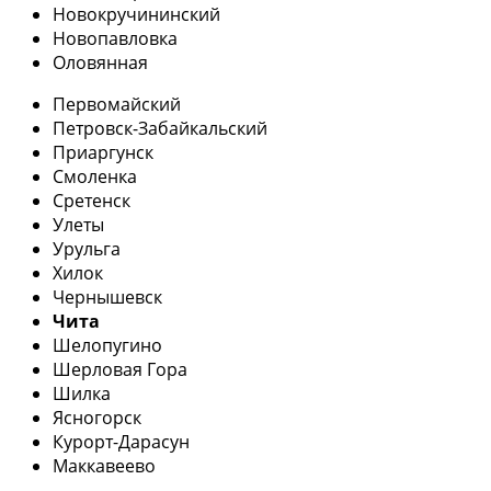
Новокручининский
Новопавловка
Оловянная
Первомайский
Петровск-Забайкальский
Приаргунск
Смоленка
Сретенск
Улеты
Урульга
Хилок
Чернышевск
Чита
Шелопугино
Шерловая Гора
Шилка
Ясногорск
Курорт-Дарасун
Маккавеево