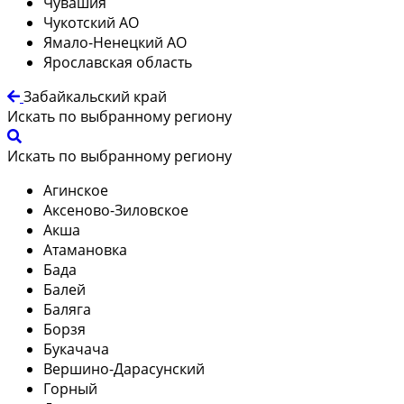
Чувашия
Чукотский АО
Ямало-Ненецкий АО
Ярославская область
Забайкальский край
Искать по выбранному региону
Искать по выбранному региону
Агинское
Аксеново-Зиловское
Акша
Атамановка
Бада
Балей
Баляга
Борзя
Букачача
Вершино-Дарасунский
Горный