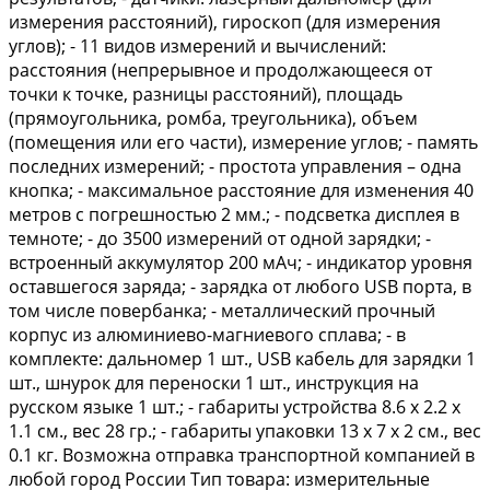
измерения расстояний), гироскоп (для измерения
углов); - 11 видов измерений и вычислений:
расстояния (непрерывное и продолжающееся от
точки к точке, разницы расстояний), площадь
(прямоугольника, ромба, треугольника), объем
(помещения или его части), измерение углов; - память
последних измерений; - простота управления – одна
кнопка; - максимальное расстояние для изменения 40
метров с погрешностью 2 мм.; - подсветка дисплея в
темноте; - до 3500 измерений от одной зарядки; -
встроенный аккумулятор 200 мАч; - индикатор уровня
оставшегося заряда; - зарядка от любого USВ порта, в
том числе повербанка; - металлический прочный
корпус из алюминиево-магниевого сплава; - в
комплекте: дальномер 1 шт., USВ кабель для зарядки 1
шт., шнурок для переноски 1 шт., инструкция на
русском языке 1 шт.; - габариты устройства 8.6 х 2.2 х
1.1 см., вес 28 гр.; - габариты упаковки 13 х 7 х 2 см., вес
0.1 кг. Возможна отправка транспортной компанией в
любой город России Тип товара: измерительные