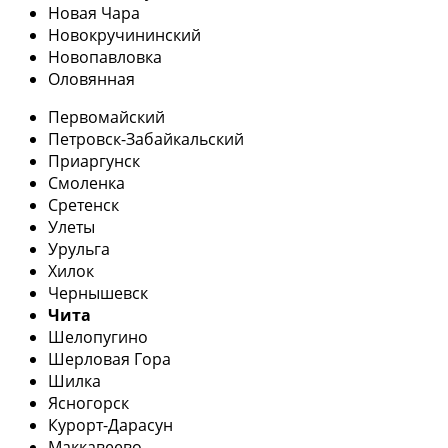
Новая Чара
Новокручининский
Новопавловка
Оловянная
Первомайский
Петровск-Забайкальский
Приаргунск
Смоленка
Сретенск
Улеты
Урульга
Хилок
Чернышевск
Чита
Шелопугино
Шерловая Гора
Шилка
Ясногорск
Курорт-Дарасун
Маккавеево