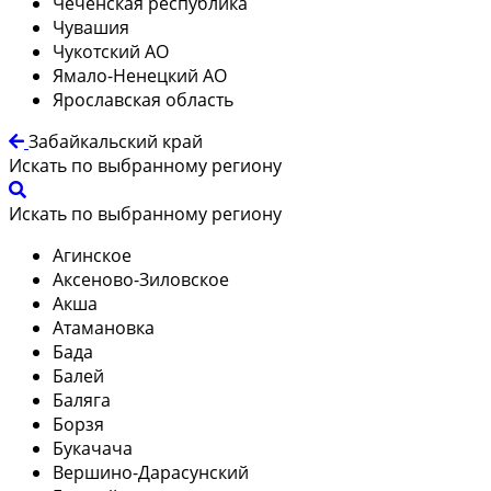
Чеченская республика
Чувашия
Чукотский АО
Ямало-Ненецкий АО
Ярославская область
Забайкальский край
Искать по выбранному региону
Искать по выбранному региону
Агинское
Аксеново-Зиловское
Акша
Атамановка
Бада
Балей
Баляга
Борзя
Букачача
Вершино-Дарасунский