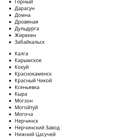
Горный
Дарасун
Домна
Дровяная
Дульдурга
Жирекен
Забайкальск
Калга
Карымское
Кокуй
Краснокаменск
Красный Чикой
Ксеньевка
Кыра
Могзон
Могойтуй
Могоча
Нерчинск
Нерчинский Завод
Нижний Цасучей