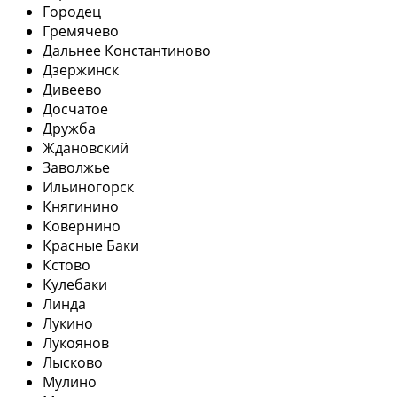
Городец
Гремячево
Дальнее Константиново
Дзержинск
Дивеево
Досчатое
Дружба
Ждановский
Заволжье
Ильиногорск
Княгинино
Ковернино
Красные Баки
Кстово
Кулебаки
Линда
Лукино
Лукоянов
Лысково
Мулино