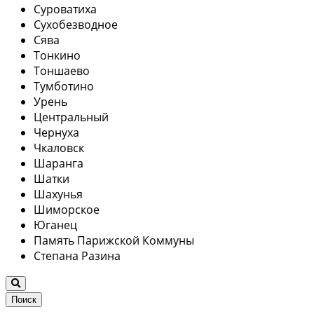
Суроватиха
Сухобезводное
Сява
Тонкино
Тоншаево
Тумботино
Урень
Центральный
Чернуха
Чкаловск
Шаранга
Шатки
Шахунья
Шиморское
Юганец
Память Парижской Коммуны
Степана Разина
Поиск