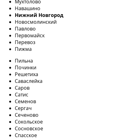
Мухтолово
Навашино
Нижний Новгород
Новосмолинский
Павлово
Первомайск
Перевоз
Пижма
Пильна
Починки
Решетиха
Саваслейка
Саров
Сатис
Семенов
Сергач
Сеченово
Сокольское
Сосновское
Спасское