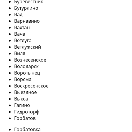
Буревестник
Бутурлино
Вад
Варнавино
Вахтан
Вача
Ветлуга
Ветлужский
Виля
Вознесенское
Володарск
Воротынец
Ворсма
Воскресенское
Выездное
Выкса
Гагино
Гидроторф
Горбатов
Горбатовка