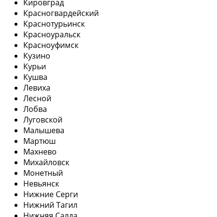
Кировград
Красногвардейский
Краснотурьинск
Красноуральск
Красноуфимск
Кузино
Курьи
Кушва
Левиха
Лесной
Лобва
Луговской
Малышева
Мартюш
Махнево
Михайловск
Монетный
Невьянск
Нижние Серги
Нижний Тагил
Нижняя Салда