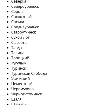
Северка
Североуральск
Серов
Совхозный
Сосьва
Среднеуральск
Староуткинск
Сухой Лог
Сысерть
Тавда
Талица
Троицкий
Тугулым
Туринск
Туринская Слобода
Уфимский
Цементный
Черемухово
Черноисточинск
Шаля
Шамары