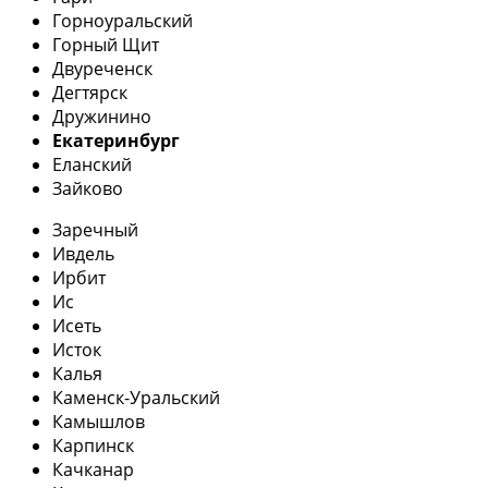
Горноуральский
Горный Щит
Двуреченск
Дегтярск
Дружинино
Екатеринбург
Еланский
Зайково
Заречный
Ивдель
Ирбит
Ис
Исеть
Исток
Калья
Каменск-Уральский
Камышлов
Карпинск
Качканар