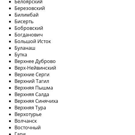
Белоярский
Березовский
Билимбай
Бисерть
Бобровский
Богданович
Большой Исток
Буланаш
Бутка
Верхнее Дуброво
Верх-Нейвинский
Верхние Серги
Верхний Тагил
Верхняя Пышма
Верхняя Салда
Верхняя Синячиха
Верхняя Тура
Верхотурье
Волчанск
Восточный
Гари