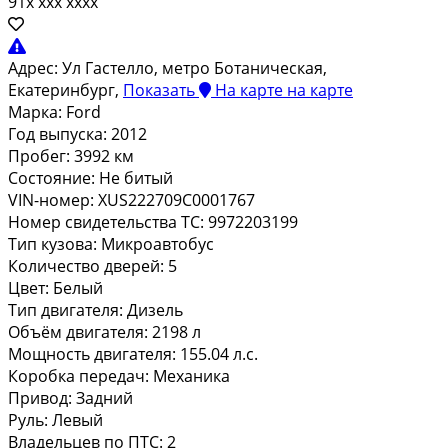
91x xxx xxxx
Адрес:
Ул Гастелло, метро Ботаническая,
Екатеринбург,
Показать
На карте
на карте
Марка:
Ford
Год выпуска:
2012
Пробег:
3992 км
Состояние:
Не битый
VIN-номер:
XUS222709C0001767
Номер свидетельства ТС:
9972203199
Тип кузова:
Микроавтобус
Количество дверей:
5
Цвет:
Белый
Тип двигателя:
Дизель
Объём двигателя:
2198 л
Мощность двигателя:
155.04 л.с.
Коробка передач:
Механика
Привод:
Задний
Руль:
Левый
Владельцев по ПТС:
2