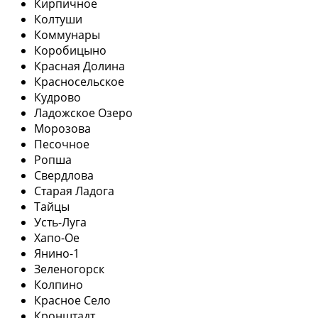
Кирпичное
Колтуши
Коммунары
Коробицыно
Красная Долина
Красносельское
Кудрово
Ладожское Озеро
Морозова
Песочное
Ропша
Свердлова
Старая Ладога
Тайцы
Усть-Луга
Хапо-Ое
Янино-1
Зеленогорск
Колпино
Красное Село
Кронштадт