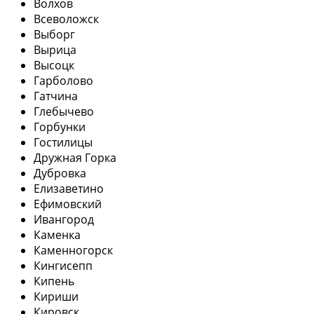
Волхов
Всеволожск
Выборг
Вырица
Высоцк
Гарболово
Гатчина
Глебычево
Горбунки
Гостилицы
Дружная Горка
Дубровка
Елизаветино
Ефимовский
Ивангород
Каменка
Каменногорск
Кингисепп
Кипень
Кириши
Кировск