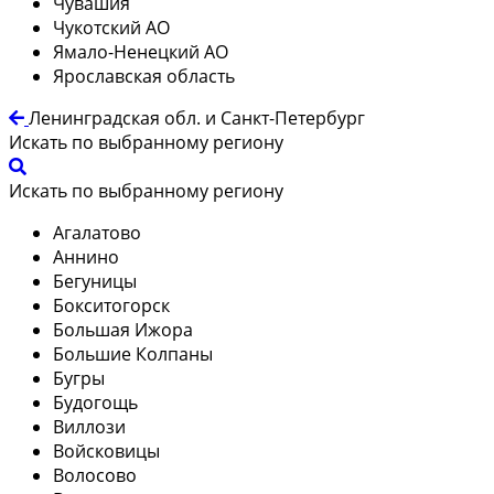
Чувашия
Чукотский АО
Ямало-Ненецкий АО
Ярославская область
Ленинградская обл. и Санкт-Петербург
Искать по выбранному региону
Искать по выбранному региону
Агалатово
Аннино
Бегуницы
Бокситогорск
Большая Ижора
Большие Колпаны
Бугры
Будогощь
Виллози
Войсковицы
Волосово