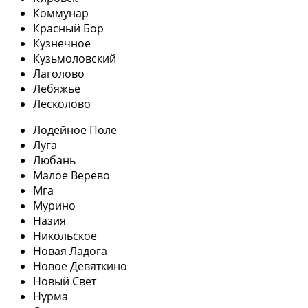
Коммунар
Красный Бор
Кузнечное
Кузьмоловский
Лаголово
Лебяжье
Лесколово
Лодейное Поле
Луга
Любань
Малое Верево
Мга
Мурино
Назия
Никольское
Новая Ладога
Новое Девяткино
Новый Свет
Нурма