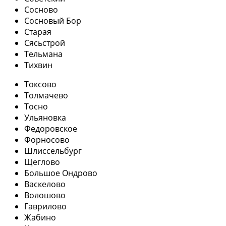
Сосново
Сосновый Бор
Старая
Сясьстрой
Тельмана
Тихвин
Токсово
Толмачево
Тосно
Ульяновка
Федоровское
Форносово
Шлиссельбург
Щеглово
Большое Ондрово
Васкелово
Волошово
Гаврилово
Жабино