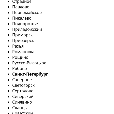
Отрадное
Павлово
Первомайское
Пикалево
Подпорожье
Приладожский
Приморск
Приозерск
Рахья
Романовка
Рощино
Русско-Высоцкое
Рябово
Санкт-Петербург
Саперное
Светогорск
Сертолово
Сиверский
Синявино
Сланцы
Советский