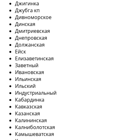
Джигинка
Джубга кп
Дивноморское
Динская
Дмитриевская
Днепровская
Должанская
Ейск
Елизаветинская
Заветный
Ивановская
Ильинская
Ильский
Индустриальный
Кабардинка
Кавказская
Казанская
Калининская
Калниболотская
Камышеватская