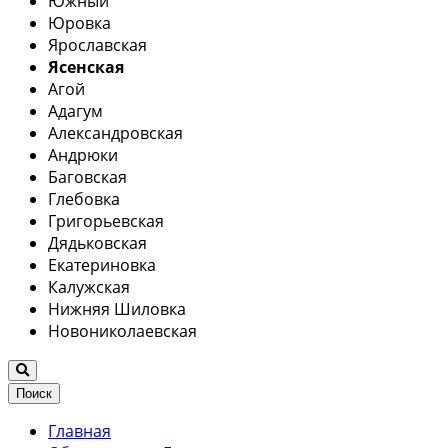
Южный
Юровка
Ярославская
Ясенская
Агой
Адагум
Александровская
Андрюки
Баговская
Глебовка
Григорьевская
Дядьковская
Екатериновка
Калужская
Нижняя Шиловка
Новониколаевская
Поиск
Главная