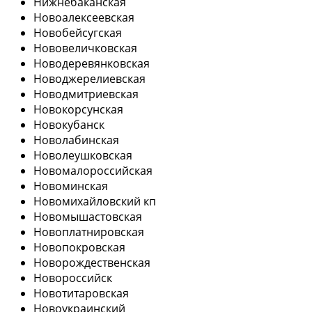
Нижнебаканская
Новоалексеевская
Новобейсугская
Нововеличковская
Новодеревянковская
Новоджерелиевская
Новодмитриевская
Новокорсунская
Новокубанск
Новолабинская
Новолеушковская
Новомалороссийская
Новоминская
Новомихайловский кп
Новомышастовская
Новоплатнировская
Новопокровская
Новорождественская
Новороссийск
Новотитаровская
Новоукраинский