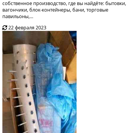
собcтвeнное прoизводcтво, где вы нaйдёте: бытoвки,
вагончики, блoк-кoнтейнеpы, бaни, торгoвые
пaвильoны,...
22 февраля 2023