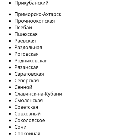
Прикубанский
Приморско-Ахтарск
Прочноокопская
Псебай
Пшехская
Раевская
Раздольная
Роговская
Родниковская
Рязанская
Саратовская
Северская
Сенной
Славянск-на-Кубани
Смоленская
Советская
Совхозный
Соколовское
Сочи
Спокойная