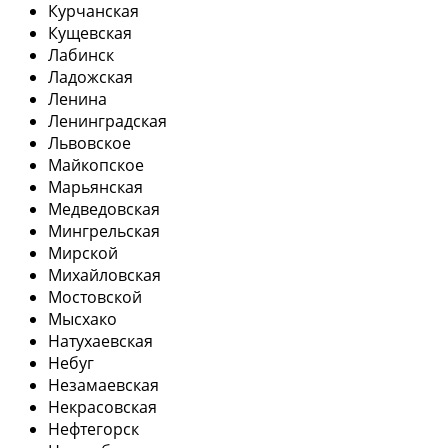
Курчанская
Кущевская
Лабинск
Ладожская
Ленина
Ленинградская
Львовское
Майкопское
Марьянская
Медведовская
Мингрельская
Мирской
Михайловская
Мостовской
Мысхако
Натухаевская
Небуг
Незамаевская
Некрасовская
Нефтегорск