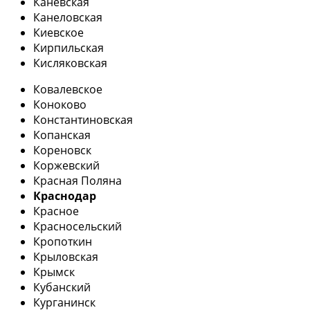
Каневская
Канеловская
Киевское
Кирпильская
Кисляковская
Ковалевское
Коноково
Константиновская
Копанская
Кореновск
Коржевский
Красная Поляна
Краснодар
Красное
Красносельский
Кропоткин
Крыловская
Крымск
Кубанский
Курганинск