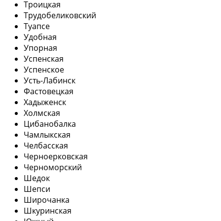
Троицкая
Трудобеликовский
Туапсе
Удобная
Упорная
Успенская
Успенское
Усть-Лабинск
Фастовецкая
Хадыженск
Холмская
Цибанобалка
Чамлыкская
Челбасская
Черноерковская
Черноморский
Шедок
Шепси
Широчанка
Шкуринская