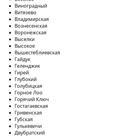
Виноградный
Витязево
Владимирская
Вознесенская
Воронежская
Выселки
Высокое
Вышестеблиевская
Гайдук
Геленджик
Гирей
Глубокий
Голубицкая
Горное Лоо
Горячий Ключ
Гостагаевская
Гривенская
Губская
Гулькевичи
Двубратский