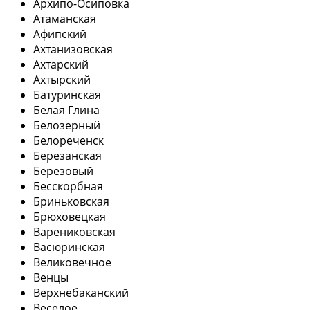
Архипо-Осиповка
Атаманская
Афипский
Ахтанизовская
Ахтарский
Ахтырский
Батуринская
Белая Глина
Белозерный
Белореченск
Березанская
Березовый
Бесскорбная
Бриньковская
Брюховецкая
Варениковская
Васюринская
Великовечное
Венцы
Верхнебаканский
Веселое