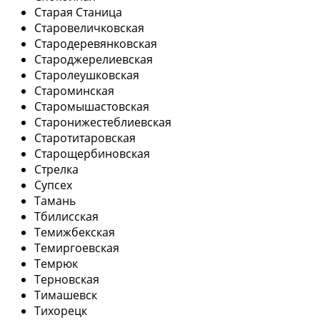
Старая Станица
Старовеличковская
Стародеревянковская
Староджерелиевская
Старолеушковская
Староминская
Старомышастовская
Старонижестеблиевская
Старотитаровская
Старощербиновская
Стрелка
Супсех
Тамань
Тбилисская
Темижбекская
Темиргоевская
Темрюк
Терновская
Тимашевск
Тихорецк