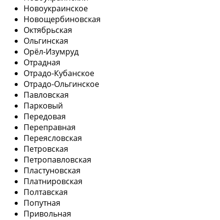
Новоукраинское
Новощербиновская
Октябрьская
Ольгинская
Орёл-Изумруд
Отрадная
Отрадо-Кубанское
Отрадо-Ольгинское
Павловская
Парковый
Передовая
Переправная
Переясловская
Петровская
Петропавловская
Пластуновская
Платнировская
Полтавская
Попутная
Привольная