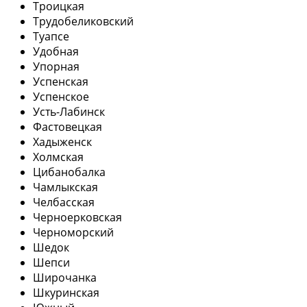
Троицкая
Трудобеликовский
Туапсе
Удобная
Упорная
Успенская
Успенское
Усть-Лабинск
Фастовецкая
Хадыженск
Холмская
Цибанобалка
Чамлыкская
Челбасская
Черноерковская
Черноморский
Шедок
Шепси
Широчанка
Шкуринская