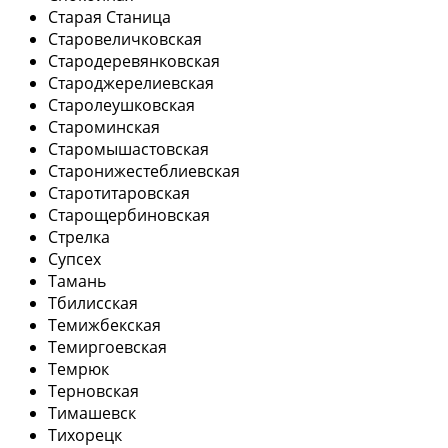
Старая Станица
Старовеличковская
Стародеревянковская
Староджерелиевская
Старолеушковская
Староминская
Старомышастовская
Старонижестеблиевская
Старотитаровская
Старощербиновская
Стрелка
Супсех
Тамань
Тбилисская
Темижбекская
Темиргоевская
Темрюк
Терновская
Тимашевск
Тихорецк