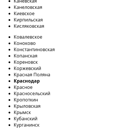
Каневская
Канеловская
Киевское
Кирпильская
Кисляковская
Ковалевское
Коноково
Константиновская
Копанская
Кореновск
Коржевский
Красная Поляна
Краснодар
Красное
Красносельский
Кропоткин
Крыловская
Крымск
Кубанский
Курганинск