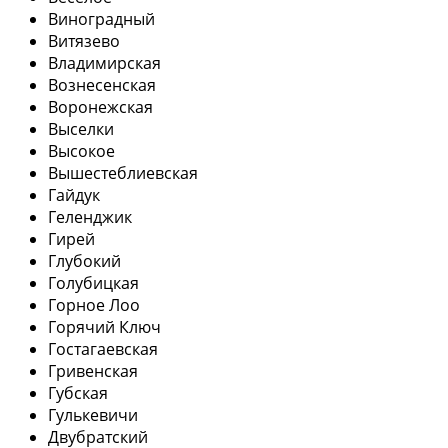
Виноградный
Витязево
Владимирская
Вознесенская
Воронежская
Выселки
Высокое
Вышестеблиевская
Гайдук
Геленджик
Гирей
Глубокий
Голубицкая
Горное Лоо
Горячий Ключ
Гостагаевская
Гривенская
Губская
Гулькевичи
Двубратский