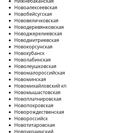
Нижнебаканская
Новоалексеевская
Новобейсугская
Нововеличковская
Новодеревянковская
Новоджерелиевская
Новодмитриевская
Новокорсунская
Новокубанск
Новолабинская
Новолеушковская
Новомалороссийская
Новоминская
Новомихайловский кп
Новомышастовская
Новоплатнировская
Новопокровская
Новорождественская
Новороссийск
Новотитаровская
Новоукраинский