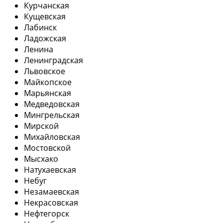
Курчанская
Кущевская
Лабинск
Ладожская
Ленина
Ленинградская
Львовское
Майкопское
Марьянская
Медведовская
Мингрельская
Мирской
Михайловская
Мостовской
Мысхако
Натухаевская
Небуг
Незамаевская
Некрасовская
Нефтегорск