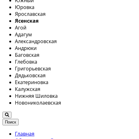
Южный
Юровка
Ярославская
Ясенская
Агой
Адагум
Александровская
Андрюки
Баговская
Глебовка
Григорьевская
Дядьковская
Екатериновка
Калужская
Нижняя Шиловка
Новониколаевская
Поиск
Главная