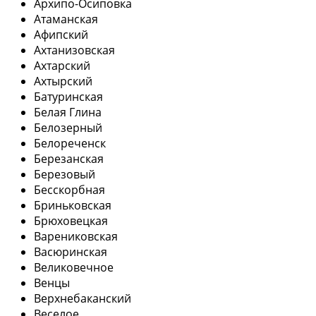
Архипо-Осиповка
Атаманская
Афипский
Ахтанизовская
Ахтарский
Ахтырский
Батуринская
Белая Глина
Белозерный
Белореченск
Березанская
Березовый
Бесскорбная
Бриньковская
Брюховецкая
Варениковская
Васюринская
Великовечное
Венцы
Верхнебаканский
Веселое