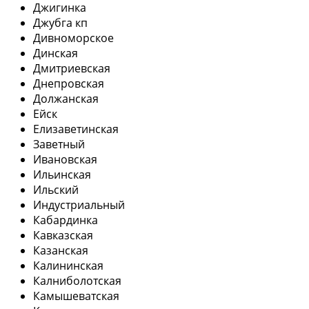
Джигинка
Джубга кп
Дивноморское
Динская
Дмитриевская
Днепровская
Должанская
Ейск
Елизаветинская
Заветный
Ивановская
Ильинская
Ильский
Индустриальный
Кабардинка
Кавказская
Казанская
Калининская
Калниболотская
Камышеватская