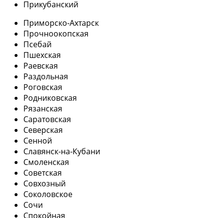
Прикубанский
Приморско-Ахтарск
Прочноокопская
Псебай
Пшехская
Раевская
Раздольная
Роговская
Родниковская
Рязанская
Саратовская
Северская
Сенной
Славянск-на-Кубани
Смоленская
Советская
Совхозный
Соколовское
Сочи
Спокойная