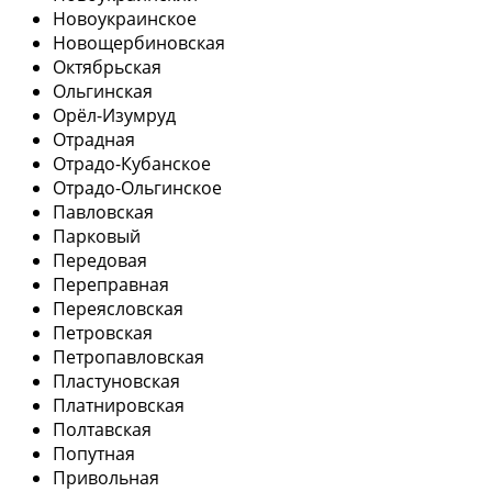
Новоукраинское
Новощербиновская
Октябрьская
Ольгинская
Орёл-Изумруд
Отрадная
Отрадо-Кубанское
Отрадо-Ольгинское
Павловская
Парковый
Передовая
Переправная
Переясловская
Петровская
Петропавловская
Пластуновская
Платнировская
Полтавская
Попутная
Привольная