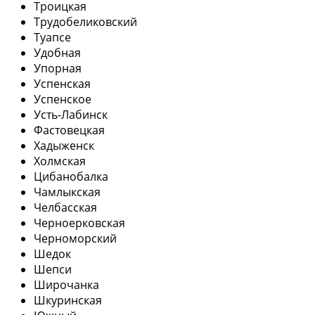
Троицкая
Трудобеликовский
Туапсе
Удобная
Упорная
Успенская
Успенское
Усть-Лабинск
Фастовецкая
Хадыженск
Холмская
Цибанобалка
Чамлыкская
Челбасская
Черноерковская
Черноморский
Шедок
Шепси
Широчанка
Шкуринская