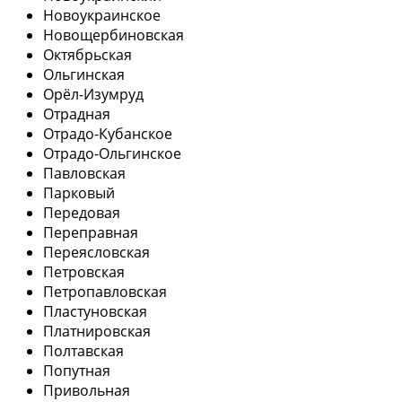
Новоукраинское
Новощербиновская
Октябрьская
Ольгинская
Орёл-Изумруд
Отрадная
Отрадо-Кубанское
Отрадо-Ольгинское
Павловская
Парковый
Передовая
Переправная
Переясловская
Петровская
Петропавловская
Пластуновская
Платнировская
Полтавская
Попутная
Привольная