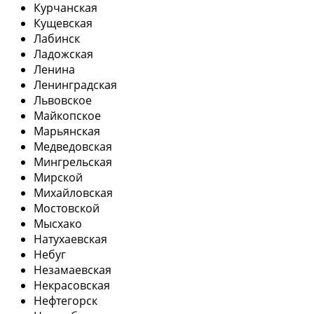
Курчанская
Кущевская
Лабинск
Ладожская
Ленина
Ленинградская
Львовское
Майкопское
Марьянская
Медведовская
Мингрельская
Мирской
Михайловская
Мостовской
Мысхако
Натухаевская
Небуг
Незамаевская
Некрасовская
Нефтегорск