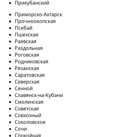
Прикубанский
Приморско-Ахтарск
Прочноокопская
Псебай
Пшехская
Раевская
Раздольная
Роговская
Родниковская
Рязанская
Саратовская
Северская
Сенной
Славянск-на-Кубани
Смоленская
Советская
Совхозный
Соколовское
Сочи
Спокойная