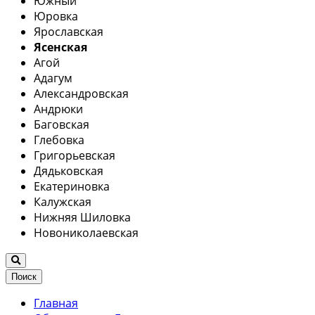
Южный
Юровка
Ярославская
Ясенская
Агой
Адагум
Александровская
Андрюки
Баговская
Глебовка
Григорьевская
Дядьковская
Екатериновка
Калужская
Нижняя Шиловка
Новониколаевская
Поиск
Главная