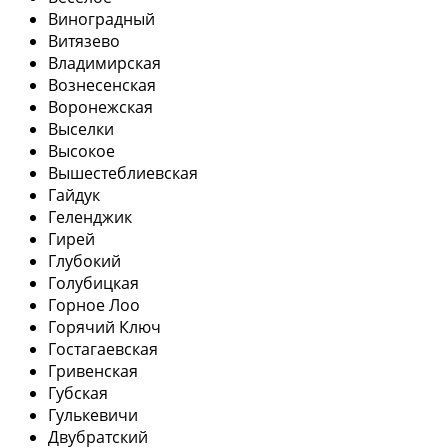
Виноградный
Витязево
Владимирская
Вознесенская
Воронежская
Выселки
Высокое
Вышестеблиевская
Гайдук
Геленджик
Гирей
Глубокий
Голубицкая
Горное Лоо
Горячий Ключ
Гостагаевская
Гривенская
Губская
Гулькевичи
Двубратский