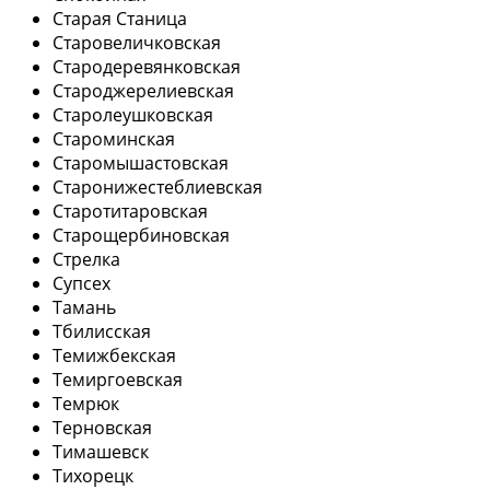
Старая Станица
Старовеличковская
Стародеревянковская
Староджерелиевская
Старолеушковская
Староминская
Старомышастовская
Старонижестеблиевская
Старотитаровская
Старощербиновская
Стрелка
Супсех
Тамань
Тбилисская
Темижбекская
Темиргоевская
Темрюк
Терновская
Тимашевск
Тихорецк