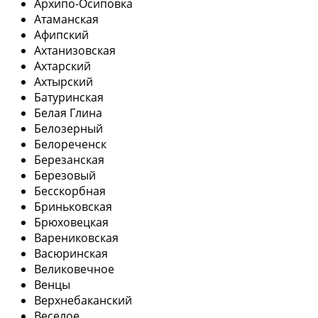
Архипо-Осиповка
Атаманская
Афипский
Ахтанизовская
Ахтарский
Ахтырский
Батуринская
Белая Глина
Белозерный
Белореченск
Березанская
Березовый
Бесскорбная
Бриньковская
Брюховецкая
Варениковская
Васюринская
Великовечное
Венцы
Верхнебаканский
Веселое