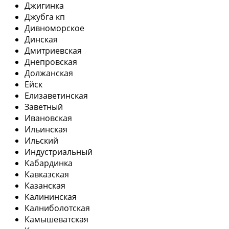
Джигинка
Джубга кп
Дивноморское
Динская
Дмитриевская
Днепровская
Должанская
Ейск
Елизаветинская
Заветный
Ивановская
Ильинская
Ильский
Индустриальный
Кабардинка
Кавказская
Казанская
Калининская
Калниболотская
Камышеватская