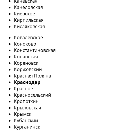
Каневская
Канеловская
Киевское
Кирпильская
Кисляковская
Ковалевское
Коноково
Константиновская
Копанская
Кореновск
Коржевский
Красная Поляна
Краснодар
Красное
Красносельский
Кропоткин
Крыловская
Крымск
Кубанский
Курганинск