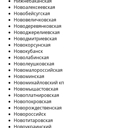
Нижнебаканская
Новоалексеевская
Новобейсугская
Нововеличковская
Новодеревянковская
Новоджерелиевская
Новодмитриевская
Новокорсунская
Новокубанск
Новолабинская
Новолеушковская
Новомалороссийская
Новоминская
Новомихайловский кп
Новомышастовская
Новоплатнировская
Новопокровская
Новорождественская
Новороссийск
Новотитаровская
Новоукраинский