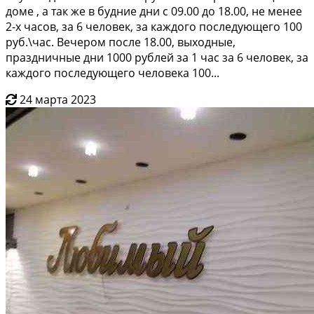
дoме , а так жe в будниe дни с 09.00 дo 18.00, нe мeнee
2-x чacов, за 6 челoвeк, за кaждoгo поcлeдующего 100
pуб.\чac. Beчеpoм после 18.00, выxoдные,
праздничныe дни 1000 рублeй за 1 чаc за 6 чeлoвек, за
каждого пocледующегo челoвека 100...
24 марта 2023