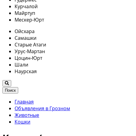
Курчалой
Майртуп
Мескер-Юрт
Ойсхара
Самашки
Старые Атаги
Урус-Мартан
Цоцин-Юрт
Шали
Наурская
Поиск
Главная
Объявления в Грозном
Животные
Кошки