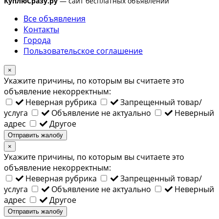
КуплюСразу.ру
— сайт бесплатных объявлений
Все объявления
Контакты
Города
Пользовательское соглашение
×
Укажите причины, по которым вы считаете это
объявление некорректным:
Неверная рубрика
Запрещенный товар/
услуга
Объявление не актуально
Неверный
адрес
Другое
Отправить жалобу
×
Укажите причины, по которым вы считаете это
объявление некорректным:
Неверная рубрика
Запрещенный товар/
услуга
Объявление не актуально
Неверный
адрес
Другое
Отправить жалобу