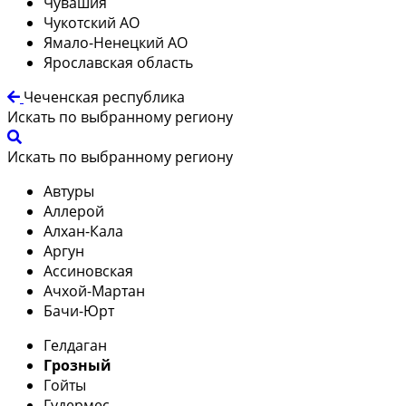
Чувашия
Чукотский АО
Ямало-Ненецкий АО
Ярославская область
Чеченская республика
Искать по выбранному региону
Искать по выбранному региону
Автуры
Аллерой
Алхан-Кала
Аргун
Ассиновская
Ачхой-Мартан
Бачи-Юрт
Гелдаган
Грозный
Гойты
Гудермес