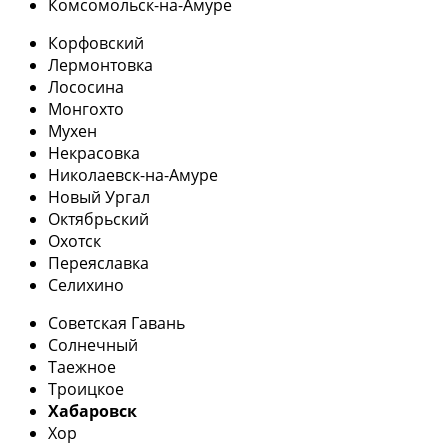
Комсомольск-на-Амуре
Корфовский
Лермонтовка
Лососина
Монгохто
Мухен
Некрасовка
Николаевск-на-Амуре
Новый Ургал
Октябрьский
Охотск
Переяславка
Селихино
Советская Гавань
Солнечный
Таежное
Троицкое
Хабаровск
Хор