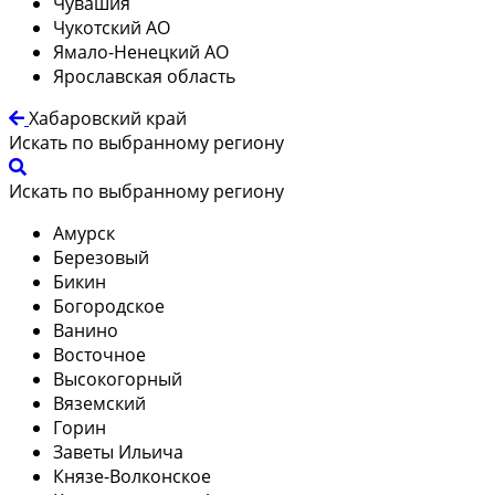
Чувашия
Чукотский АО
Ямало-Ненецкий АО
Ярославская область
Хабаровский край
Искать по выбранному региону
Искать по выбранному региону
Амурск
Березовый
Бикин
Богородское
Ванино
Восточное
Высокогорный
Вяземский
Горин
Заветы Ильича
Князе-Волконское