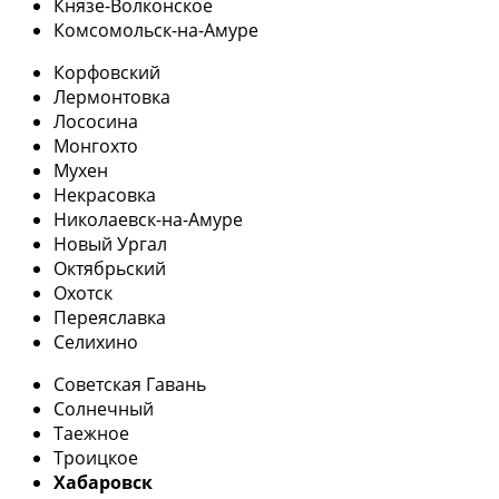
Князе-Волконское
Комсомольск-на-Амуре
Корфовский
Лермонтовка
Лососина
Монгохто
Мухен
Некрасовка
Николаевск-на-Амуре
Новый Ургал
Октябрьский
Охотск
Переяславка
Селихино
Советская Гавань
Солнечный
Таежное
Троицкое
Хабаровск