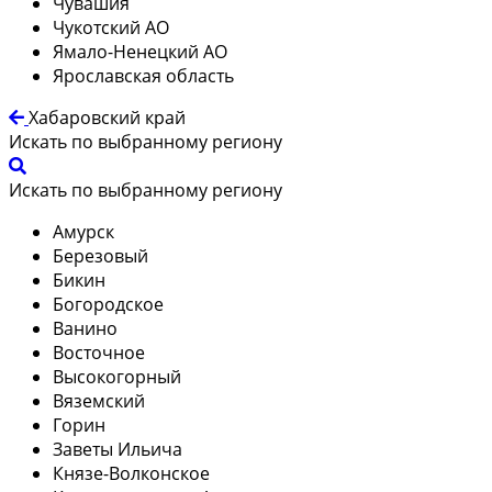
Чувашия
Чукотский АО
Ямало-Ненецкий АО
Ярославская область
Хабаровский край
Искать по выбранному региону
Искать по выбранному региону
Амурск
Березовый
Бикин
Богородское
Ванино
Восточное
Высокогорный
Вяземский
Горин
Заветы Ильича
Князе-Волконское