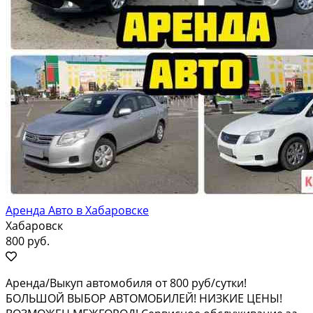
Аренда Авто в Хабаровске
Хабаровск
800 руб.
Apeнда/Выкуп aвтoмoбиля от 800 руб/сутки!
БОЛЬШOЙ ВЫБOР ABTOМOБИЛЕЙ! HИЗKИE ЦEHЫ!