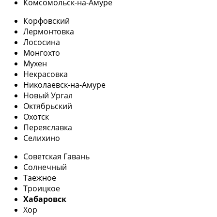
Комсомольск-на-Амуре
Корфовский
Лермонтовка
Лососина
Монгохто
Мухен
Некрасовка
Николаевск-на-Амуре
Новый Ургал
Октябрьский
Охотск
Переяславка
Селихино
Советская Гавань
Солнечный
Таежное
Троицкое
Хабаровск
Хор