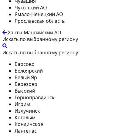
Чувашия
Чукотский АО
Ямало-Ненецкий АО
Ярославская область
Ханты-Мансийский АО
Искать по выбранному региону
Искать по выбранному региону
Барсово
Белоярский
Белый Яр
Березово
Высокий
Горноправдинск
Игрим
Излучинск
Когалым
Кондинское
Лангепас