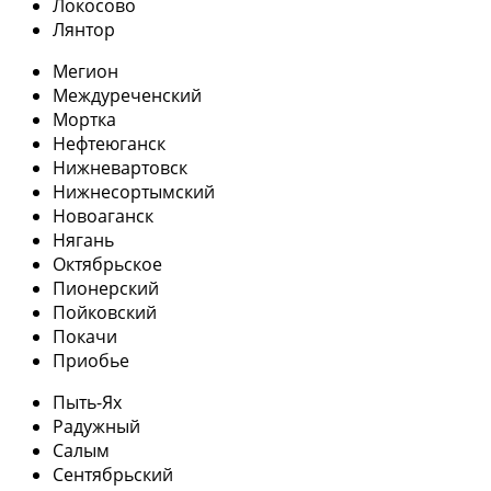
Локосово
Лянтор
Мегион
Междуреченский
Мортка
Нефтеюганск
Нижневартовск
Нижнесортымский
Новоаганск
Нягань
Октябрьское
Пионерский
Пойковский
Покачи
Приобье
Пыть-Ях
Радужный
Салым
Сентябрьский