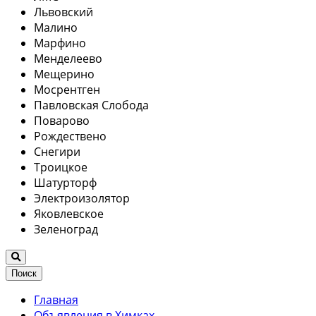
Львовский
Малино
Марфино
Менделеево
Мещерино
Мосрентген
Павловская Слобода
Поварово
Рождествено
Снегири
Троицкое
Шатурторф
Электроизолятор
Яковлевское
Зеленоград
Поиск
Главная
Объявления в Химках