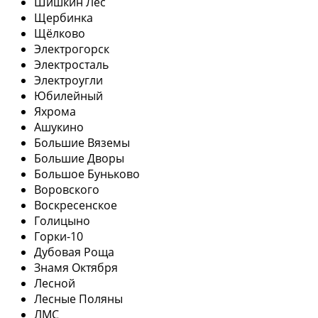
Шишкин Лес
Щербинка
Щёлково
Электрогорск
Электросталь
Электроугли
Юбилейный
Яхрома
Ашукино
Большие Вяземы
Большие Дворы
Большое Буньково
Воровского
Воскресенское
Голицыно
Горки-10
Дубовая Роща
Знамя Октября
Лесной
Лесные Поляны
ЛМС