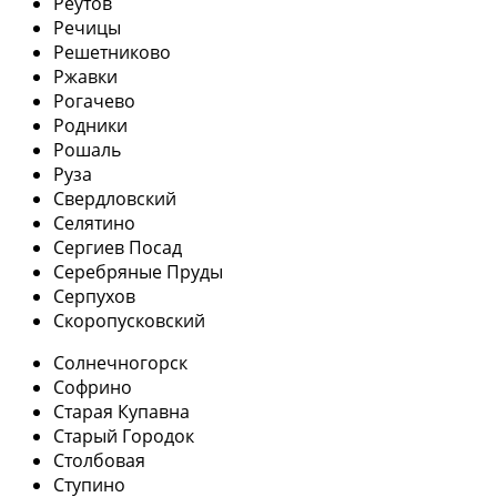
Реутов
Речицы
Решетниково
Ржавки
Рогачево
Родники
Рошаль
Руза
Свердловский
Селятино
Сергиев Посад
Серебряные Пруды
Серпухов
Скоропусковский
Солнечногорск
Софрино
Старая Купавна
Старый Городок
Столбовая
Ступино