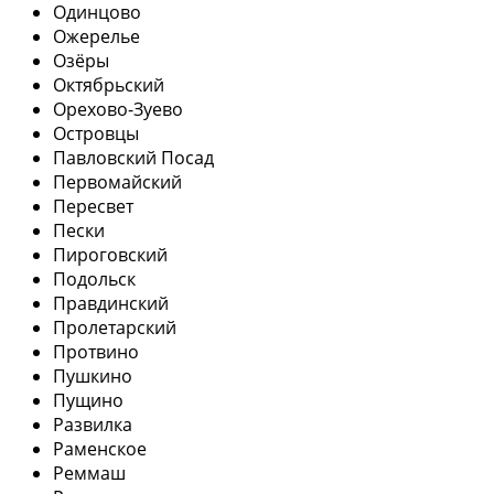
Одинцово
Ожерелье
Озёры
Октябрьский
Орехово-Зуево
Островцы
Павловский Посад
Первомайский
Пересвет
Пески
Пироговский
Подольск
Правдинский
Пролетарский
Протвино
Пушкино
Пущино
Развилка
Раменское
Реммаш