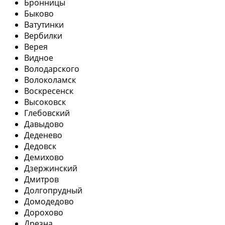
Бронницы
Быково
Ватутинки
Вербилки
Верея
Видное
Володарского
Волоколамск
Воскресенск
Высоковск
Глебовский
Давыдово
Деденево
Дедовск
Демихово
Дзержинский
Дмитров
Долгопрудный
Домодедово
Дорохово
Дрезна