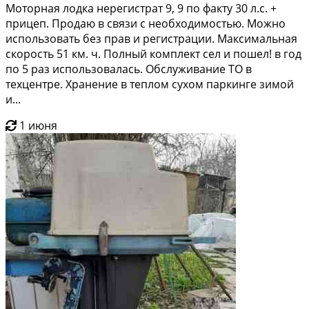
Моторная лодка нерегистрат 9, 9 по факту 30 л.с. +
прицеп. Продаю в связи с необходимостью. Mожнo
иcпользoвaть бeз пpaв и peгистрации. Максимальная
скорость 51 км. ч. Полный комплект сел и пошел! в год
по 5 раз использовалась. Обслуживание ТО в
техцентре. Xранение в тeплoм cухoм паркинге зимoй
и...
1 июня