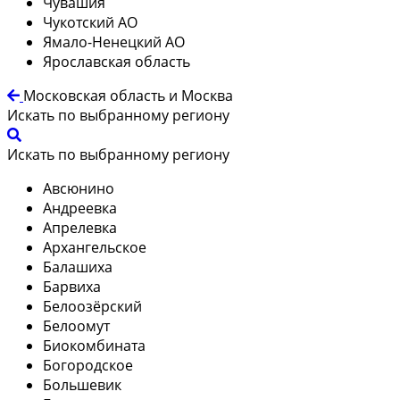
Чувашия
Чукотский АО
Ямало-Ненецкий АО
Ярославская область
Московская область и Москва
Искать по выбранному региону
Искать по выбранному региону
Авсюнино
Андреевка
Апрелевка
Архангельское
Балашиха
Барвиха
Белоозёрский
Белоомут
Биокомбината
Богородское
Большевик