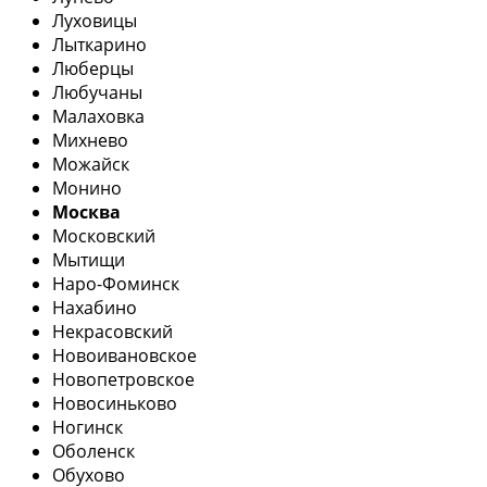
Луховицы
Лыткарино
Люберцы
Любучаны
Малаховка
Михнево
Можайск
Монино
Москва
Московский
Мытищи
Наро-Фоминск
Нахабино
Некрасовский
Новоивановское
Новопетровское
Новосиньково
Ногинск
Оболенск
Обухово