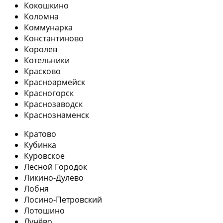
Кокошкино
Коломна
Коммунарка
Константиново
Королев
Котельники
Красково
Красноармейск
Красногорск
Краснозаводск
Краснознаменск
Кратово
Кубинка
Куровское
Лесной Городок
Ликино-Дулево
Лобня
Лосино-Петровский
Лотошино
Лунёво