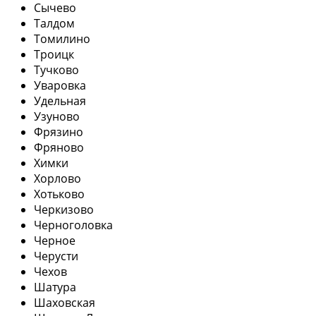
Сычево
Талдом
Томилино
Троицк
Тучково
Уваровка
Удельная
Узуново
Фрязино
Фряново
Химки
Хорлово
Хотьково
Черкизово
Черноголовка
Черное
Черусти
Чехов
Шатура
Шаховская