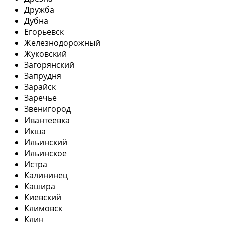
Дружба
Дубна
Егорьевск
Железнодорожный
Жуковский
Загорянский
Запрудня
Зарайск
Заречье
Звенигород
Ивантеевка
Икша
Ильинский
Ильинское
Истра
Калининец
Кашира
Киевский
Климовск
Клин