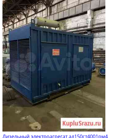
Дизельный электроагрегат ад150ст4001рм4