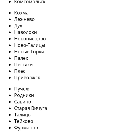
Комсомольск
Кохма
Лежнево
Лух
Наволоки
Новописцово
Ново-Талицы
Новые Горки
Палех
Пестяки
Плес
Приволжск
Пучеж
Родники
Савино
Старая Вичуга
Талицы
Тейково
Фурманов