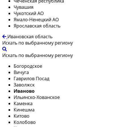
Чеченская республика
Чувашия
Чукотский АО
Ямало-Ненецкий АО
Ярославская область
Ивановская область
Искать по выбранному региону
Искать по выбранному региону
Богородское
Вичуга
Гаврилов Посад
Заволжск
Иваново
Ильинско-Хованское
Каменка
Кинешма
Китово
Колобово