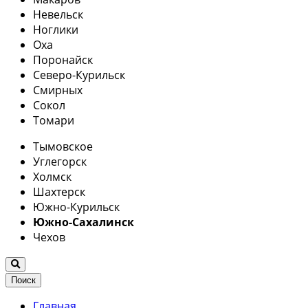
Невельск
Ноглики
Оха
Поронайск
Северо-Курильск
Смирных
Сокол
Томари
Тымовское
Углегорск
Холмск
Шахтерск
Южно-Курильск
Южно-Сахалинск
Чехов
Поиск
Главная