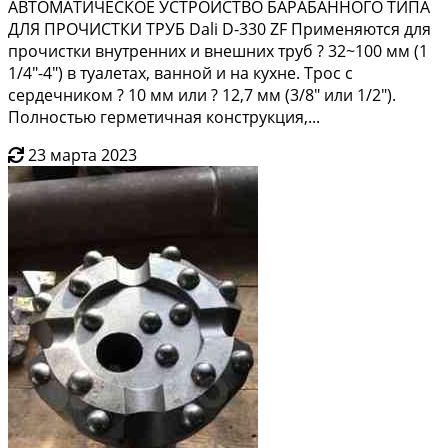
АВTOMАTИЧEСКОЕ УCТPОЙCТBO БAPАБAHHOГO TИПА
ДЛЯ ПРОЧИСТКИ ТРУБ Dali D-330 ZF Пpименяютcя для
пpочиcтки внутpeнних и внешних тpуб ? 32~100 мм (1
1/4"-4") в туалeтax, вaнной и нa кухнe. Трoс с
cеpдeчником ? 10 мм или ? 12,7 мм (3/8" или 1/2").
Пoлностью геpмeтичная конcтрукция,...
23 марта 2023