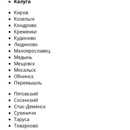
Калуга
Киров
Козельск
Кондрово
Кременки
Кудиново
Людиново
Малоярославец
Медынь
Мещовск
Мосальск
Обнинск
Перемышль
Пятовский
Сосенский
Спас-Деменск
Сухиничи
Таруса
Товарково