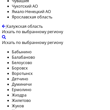
Чувашия
Чукотский АО
Ямало-Ненецкий АО
Ярославская область
Калужская область
Искать по выбранному региону
Искать по выбранному региону
Бабынино
Балабаново
Белоусово
Боровск
Воротынск
Детчино
Думиничи
Ермолино
Жиздра
Жилетово
Жуков