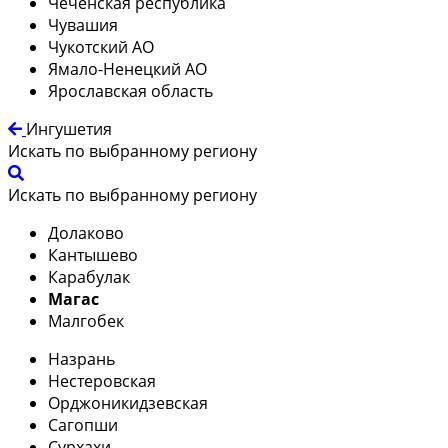
Чеченская республика
Чувашия
Чукотский АО
Ямало-Ненецкий АО
Ярославская область
Ингушетия
Искать по выбранному региону
Искать по выбранному региону
Долаково
Кантышево
Карабулак
Магас
Малгобек
Назрань
Нестеровская
Орджоникидзевская
Сагопши
Сурхахи