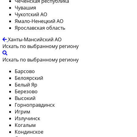
Чеченская республика
Чувашия
Чукотский АО
Ямало-Ненецкий АО
Ярославская область
Ханты-Мансийский АО
Искать по выбранному региону
Искать по выбранному региону
Барсово
Белоярский
Белый Яр
Березово
Высокий
Горноправдинск
Игрим
Излучинск
Когалым
Кондинское