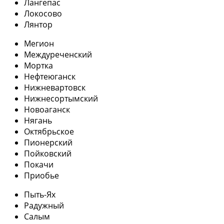
Лангепас
Локосово
Лянтор
Мегион
Междуреченский
Мортка
Нефтеюганск
Нижневартовск
Нижнесортымский
Новоаганск
Нягань
Октябрьское
Пионерский
Пойковский
Покачи
Приобье
Пыть-Ях
Радужный
Салым