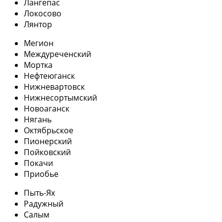
Лангепас
Локосово
Лянтор
Мегион
Междуреченский
Мортка
Нефтеюганск
Нижневартовск
Нижнесортымский
Новоаганск
Нягань
Октябрьское
Пионерский
Пойковский
Покачи
Приобье
Пыть-Ях
Радужный
Салым