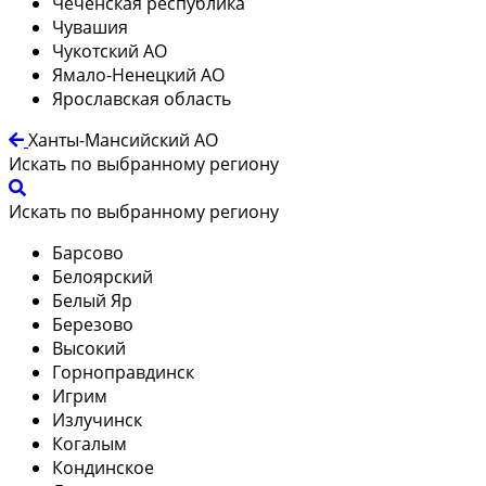
Чеченская республика
Чувашия
Чукотский АО
Ямало-Ненецкий АО
Ярославская область
Ханты-Мансийский АО
Искать по выбранному региону
Искать по выбранному региону
Барсово
Белоярский
Белый Яр
Березово
Высокий
Горноправдинск
Игрим
Излучинск
Когалым
Кондинское