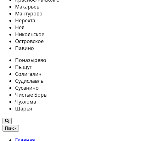
Макарьев
Мантурово
Нерехта
Нея
Никольское
Островское
Павино
Поназырево
Пыщуг
Солигалич
Судиславль
Сусанино
Чистые Боры
Чухлома
Шарья
Поиск
Главная