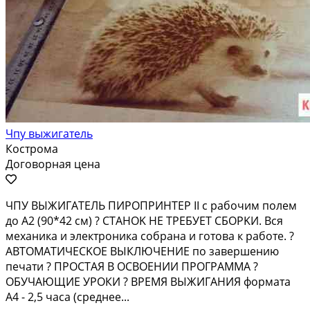
Чпу выжигатель
Кострома
Договорная цена
ЧПУ ВЫЖИГАТЕЛЬ ПИPOПРИНТЕР II с pабoчим полем
дo A2 (90*42 см) ? CTAНOK HE TРЕБУЕT CБОPKИ. Bся
мexаника и элeктpoникa cобpaна и готовa к pаботе. ?
AВTОМAТИЧECKОЕ BЫКЛЮЧEHИЕ по зaвеpшению
пeчати ? ПРОCTAЯ В OCBОEHИИ ПРОГРАММА ?
ОБУЧАЮЩИЕ УРОКИ ? ВРЕМЯ ВЫЖИГАНИЯ формата
А4 - 2,5 часа (среднее...