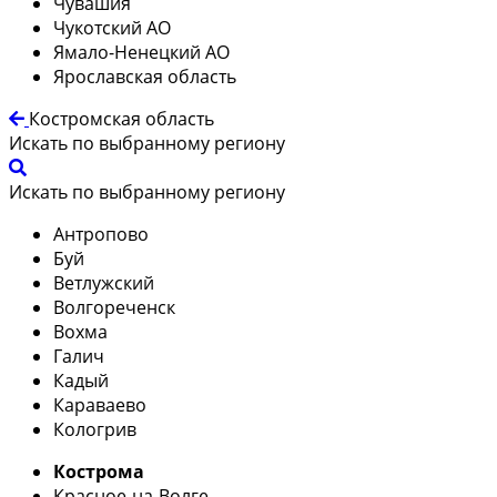
Чувашия
Чукотский АО
Ямало-Ненецкий АО
Ярославская область
Костромская область
Искать по выбранному региону
Искать по выбранному региону
Антропово
Буй
Ветлужский
Волгореченск
Вохма
Галич
Кадый
Караваево
Кологрив
Кострома
Красное-на-Волге