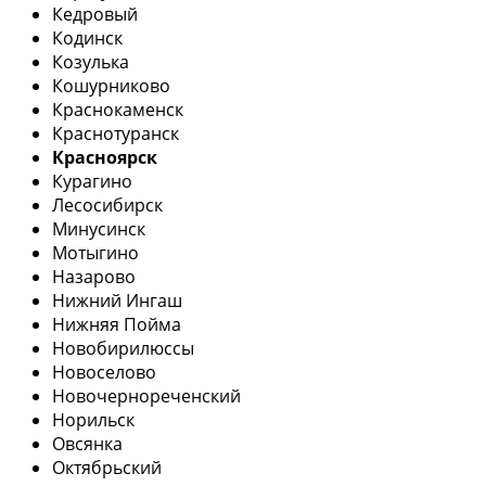
Кедровый
Кодинск
Козулька
Кошурниково
Краснокаменск
Краснотуранск
Красноярск
Курагино
Лесосибирск
Минусинск
Мотыгино
Назарово
Нижний Ингаш
Нижняя Пойма
Новобирилюссы
Новоселово
Новочернореченский
Норильск
Овсянка
Октябрьский