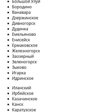
Большой Улуй
Бородино
Ванавара
Дзержинское
Дивногорск
Дудинка
Емельяново
Енисейск
Ермаковское
Железногорск
Заозерный
Зеленогорск
Зыково
Игарка
Идринское
Иланский
Ирбейское
Казачинское
Канск
Каратузское