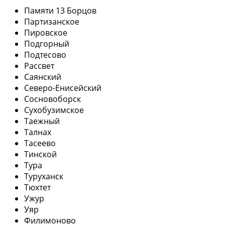
Памяти 13 Борцов
Партизанское
Пировское
Подгорный
Подтесово
Рассвет
Саянский
Северо-Енисейский
Сосновоборск
Сухобузимское
Таежный
Талнах
Тасеево
Тинской
Тура
Туруханск
Тюхтет
Ужур
Уяр
Филимоново