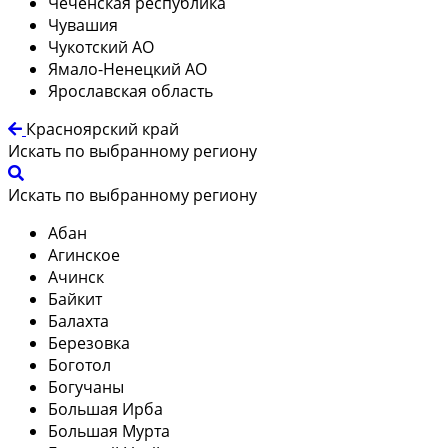
Чеченская республика
Чувашия
Чукотский АО
Ямало-Ненецкий АО
Ярославская область
Красноярский край
Искать по выбранному региону
Искать по выбранному региону
Абан
Агинское
Ачинск
Байкит
Балахта
Березовка
Боготол
Богучаны
Большая Ирба
Большая Мурта