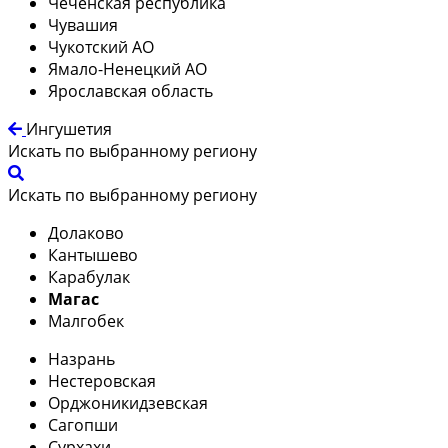
Чеченская республика
Чувашия
Чукотский АО
Ямало-Ненецкий АО
Ярославская область
Ингушетия
Искать по выбранному региону
Искать по выбранному региону
Долаково
Кантышево
Карабулак
Магас
Малгобек
Назрань
Нестеровская
Орджоникидзевская
Сагопши
Сурхахи