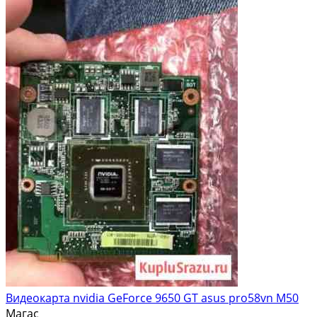
Видеокарта nvidia GeForce 9650 GT asus pro58vn M50
Магас