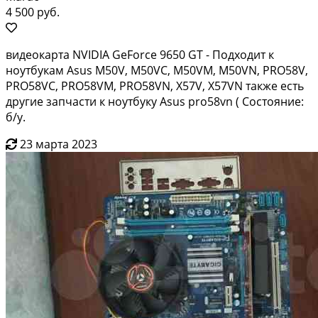
4 500 руб.
видеокарта NVIDIA GeForce 9650 GT - Подходит к
ноутбукам Asus M50V, M50VC, M50VM, M50VN, PRO58V,
PRO58VC, PRO58VM, PRO58VN, X57V, X57VN также есть
другие запчасти к ноутбуку Asus pro58vn ( Состояние:
б/у.
23 марта 2023