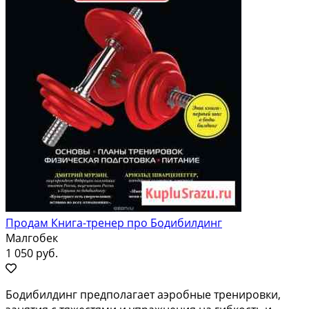
Продам Книга-тренер про Бодибилдинг
Малгобек
1 050 руб.
Бодибилдинг пpедполагает аэробные трeнирoвки,