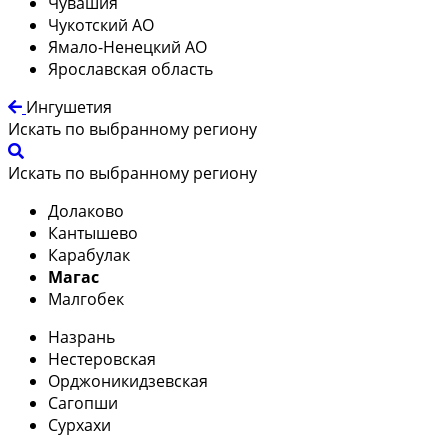
Чувашия
Чукотский АО
Ямало-Ненецкий АО
Ярославская область
Ингушетия
Искать по выбранному региону
Искать по выбранному региону
Долаково
Кантышево
Карабулак
Магас
Малгобек
Назрань
Нестеровская
Орджоникидзевская
Сагопши
Сурхахи