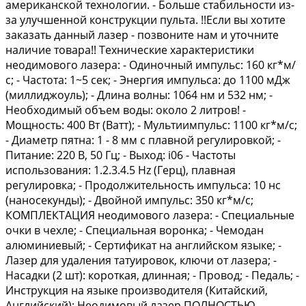
американской технологии. - Больше стабильности из-
за улучшенной конструкции пульта. !!Если вы хотите
заказать данный лазер - позвоните нам и уточните
наличие товара!! Технические характеристики
неодимового лазера: - Одиночный импульс: 160 кг*м/
с; - Частота: 1~5 сек; - Энергия импульса: до 1100 мДж
(миллиджоуль); - Длина волны: 1064 нм и 532 нм; -
Необходимый объем воды: около 2 литров! -
Мощность: 400 Вт (Ватт); - Мультиимпульс: 1100 кг*м/с;
- Диаметр пятна: 1 - 8 мм с плавной регулировкой; -
Питание: 220 В, 50 Гц; - Выход: i06 - Частоты
использования: 1.2.3.4.5 Нz (Герц), плавная
регулировка; - Продолжительность импульса: 10 нс
(наносекунды); - Двойной импульс: 350 кг*м/с;
КОМПЛЕКТАЦИЯ неодимового лазера: - Специальные
очки в чехле; - Специальная воронка; - Чемодан
алюминиевый; - Сертификат на английском языке; -
Лазер для удаления татуировок, ключи от лазера; -
Насадки (2 шт): короткая, длинная; - Провод; - Педаль; -
Инструкция на языке производителя (Китайский,
Английский); Неодимовый лазер ПОЛНОСТЬЮ