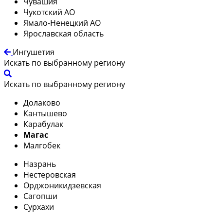
Чувашия
Чукотский АО
Ямало-Ненецкий АО
Ярославская область
Ингушетия
Искать по выбранному региону
Искать по выбранному региону
Долаково
Кантышево
Карабулак
Магас
Малгобек
Назрань
Нестеровская
Орджоникидзевская
Сагопши
Сурхахи