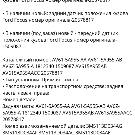
• В наличии новый: задний датчик положения кузова
Ford Focus номер оригинала-20578817
• В наличии (под заказ) новый - передний датчик
положения кузова Ford Focus номер оригинала-
1509087
Kаталожный номeр : AV61-5A955-AA AV61-5A955-AB
AV6Z-5A955-A 1812340 1509087 AV615A955AB
AV615A955AACC 20578817
• Тип установки: Прямая замена
• Расположение на транспортном средстве: задняя
часть, левая, правая
Номер детали:
Задняя часть: AV61-5A955-AA AV61-5A955-AB AV6Z-
5A955-A 1812340 1509087 AV615A955AB AV615A955AACC
20578817
Номер взаимозаменяемой детали: 3M5113D034AG
3M5113D034AF 3M5113D034AC 3M5113D034AE