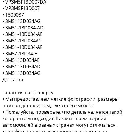
• VP3M5F13D007DA
• VP3M5F13D007
• 1509087
• 3M5113D034AG
• 3M51-13D034-AD
• 3M51-13D034-AE
• 3M51-13D034AC
• 3M51-13D034-AF
• 3M5Z-13D34-B
• 3M5113D034AE
• 3M5113D034AD
• 3M5113D034AG
Доставка
Гарантия на проверку
• Мы предоставляем четкие фотографии, размеры,
номера деталей, там, где это возможно.
• Пожалуйста, проверьте, что деталь является такой
которая вам подходит. Как мы знаем, версии
автомобилей в разных странах могут отличаться.
• Профессиональная установка настоятельно