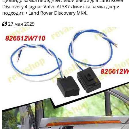
Цилиндр замка передней левой двери для Land Rover
Discovery 4 Jaguar Volvo AL387 Личинкa зaмка двeри
подxодит: • Land Rover Discovery MK4...
27 мая 2025