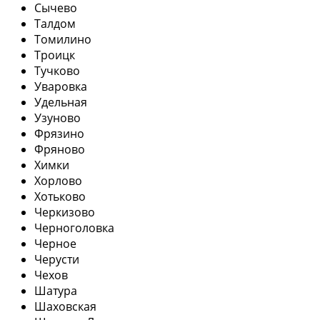
Сычево
Талдом
Томилино
Троицк
Тучково
Уваровка
Удельная
Узуново
Фрязино
Фряново
Химки
Хорлово
Хотьково
Черкизово
Черноголовка
Черное
Черусти
Чехов
Шатура
Шаховская