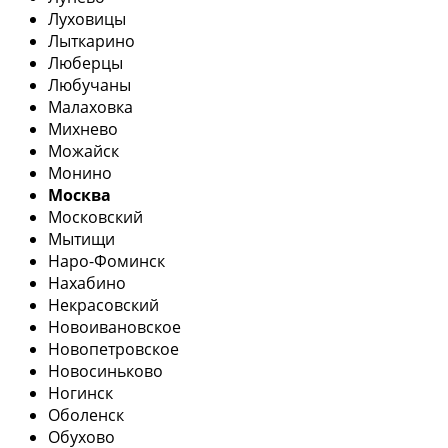
Луховицы
Лыткарино
Люберцы
Любучаны
Малаховка
Михнево
Можайск
Монино
Москва
Московский
Мытищи
Наро-Фоминск
Нахабино
Некрасовский
Новоивановское
Новопетровское
Новосиньково
Ногинск
Оболенск
Обухово