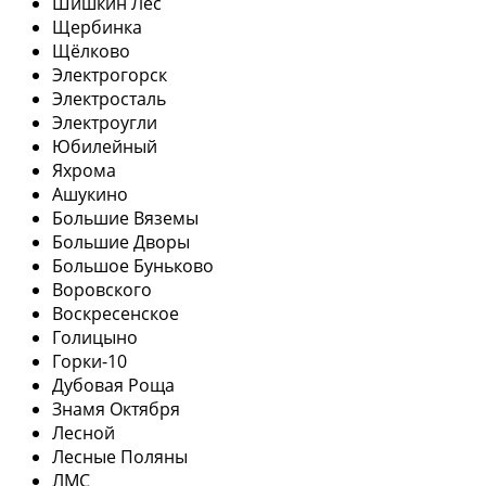
Шишкин Лес
Щербинка
Щёлково
Электрогорск
Электросталь
Электроугли
Юбилейный
Яхрома
Ашукино
Большие Вяземы
Большие Дворы
Большое Буньково
Воровского
Воскресенское
Голицыно
Горки-10
Дубовая Роща
Знамя Октября
Лесной
Лесные Поляны
ЛМС