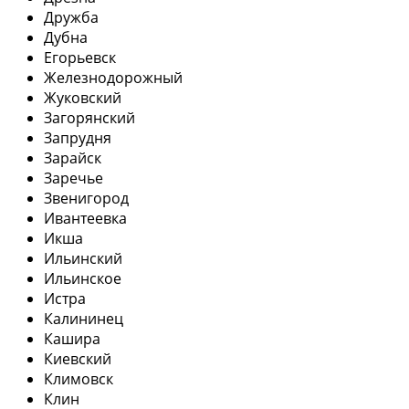
Дружба
Дубна
Егорьевск
Железнодорожный
Жуковский
Загорянский
Запрудня
Зарайск
Заречье
Звенигород
Ивантеевка
Икша
Ильинский
Ильинское
Истра
Калининец
Кашира
Киевский
Климовск
Клин