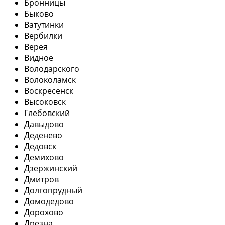
Бронницы
Быково
Ватутинки
Вербилки
Верея
Видное
Володарского
Волоколамск
Воскресенск
Высоковск
Глебовский
Давыдово
Деденево
Дедовск
Демихово
Дзержинский
Дмитров
Долгопрудный
Домодедово
Дорохово
Дрезна