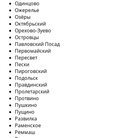
Одинцово
Ожерелье
Озёры
Октябрьский
Орехово-Зуево
Островцы
Павловский Посад
Первомайский
Пересвет
Пески
Пироговский
Подольск
Правдинский
Пролетарский
Протвино
Пушкино
Пущино
Развилка
Раменское
Реммаш