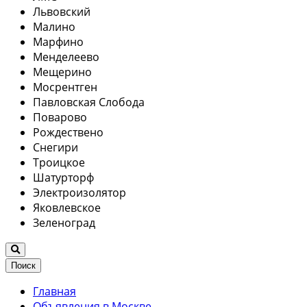
Львовский
Малино
Марфино
Менделеево
Мещерино
Мосрентген
Павловская Слобода
Поварово
Рождествено
Снегири
Троицкое
Шатурторф
Электроизолятор
Яковлевское
Зеленоград
Поиск
Главная
Объявления в Москве