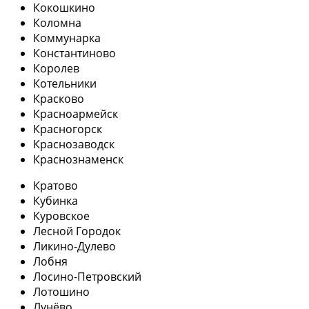
Кокошкино
Коломна
Коммунарка
Константиново
Королев
Котельники
Красково
Красноармейск
Красногорск
Краснозаводск
Краснознаменск
Кратово
Кубинка
Куровское
Лесной Городок
Ликино-Дулево
Лобня
Лосино-Петровский
Лотошино
Лунёво