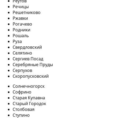
Реутов
Речицы
Решетниково
Ржавки
Рогачево
Родники
Рошаль
Руза
Свердловский
Селятино
Сергиев Посад
Серебряные Пруды
Серпухов
Скоропусковский
Солнечногорск
Софрино
Старая Купавна
Старый Городок
Столбовая
Ступино