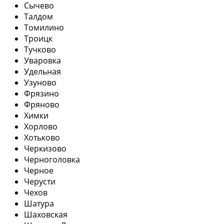
Сычево
Талдом
Томилино
Троицк
Тучково
Уваровка
Удельная
Узуново
Фрязино
Фряново
Химки
Хорлово
Хотьково
Черкизово
Черноголовка
Черное
Черусти
Чехов
Шатура
Шаховская