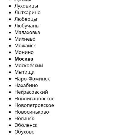
Луховицы
Лыткарино
Люберцы
Любучаны
Малаховка
Михнево
Можайск
Монино
Москва
Московский
Мытищи
Наро-Фоминск
Нахабино
Некрасовский
Новоивановское
Новопетровское
Новосиньково
Ногинск
Оболенск
Обухово