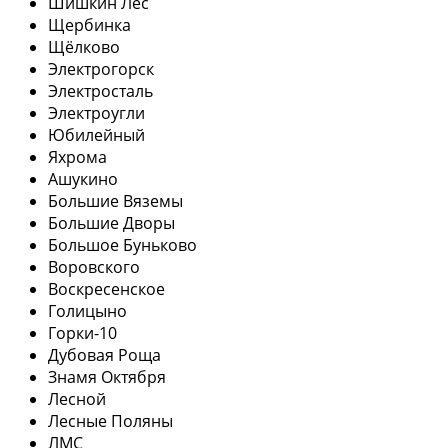
Шишкин Лес
Щербинка
Щёлково
Электрогорск
Электросталь
Электроугли
Юбилейный
Яхрома
Ашукино
Большие Вяземы
Большие Дворы
Большое Буньково
Воровского
Воскресенское
Голицыно
Горки-10
Дубовая Роща
Знамя Октября
Лесной
Лесные Поляны
ЛМС