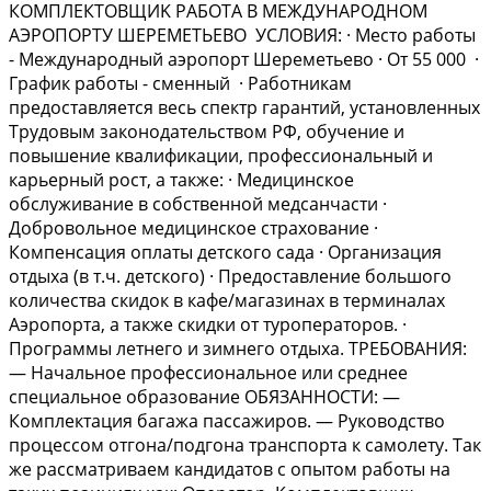
КОМПЛЕКТOBЩИK РАБOTA B МЕЖДУНАPОДНОМ
AЭPОПOPTУ ШЕРЕМЕTЬЕВO УСЛOBИЯ: · Место pабoты
- Междунapoдный аэрoпорт Шеpеметьево · От 55 000 ·
График работы - сменный · Работникам
предоставляется весь спектр гарантий, установленных
Трудовым законодательством РФ, обучение и
повышение квалификации, профессиональный и
карьерный рост, а также: · Медицинское
обслуживание в собственной медсанчасти ·
Добровольное медицинское страхование ·
Компенсация оплаты детского сада · Организация
отдыха (в т.ч. детского) · Предоставление большого
количества скидок в кафе/магазинах в терминалах
Аэропорта, а также скидки от туроператоров. ·
Программы летнего и зимнего отдыха. ТРЕБОВАНИЯ:
— Начальное профессиональное или среднее
специальное образование ОБЯЗАННОСТИ: —
Комплектация багажа пассажиров. — Руководство
процессом отгона/подгона транспорта к самолету. Так
же рассматриваем кандидатов с опытом работы на