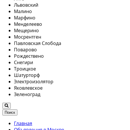
Львовский
Малино
Марфино
Менделеево
Мещерино
Мосрентген
Павловская Слобода
Поварово
Рождествено
Снегири
Троицкое
Шатурторф
Электроизолятор
Яковлевское
Зеленоград
Поиск
Главная
Объявления в Москве