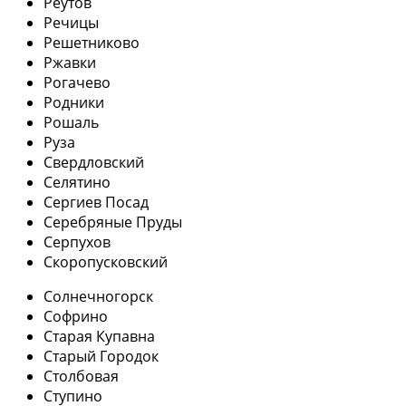
Реутов
Речицы
Решетниково
Ржавки
Рогачево
Родники
Рошаль
Руза
Свердловский
Селятино
Сергиев Посад
Серебряные Пруды
Серпухов
Скоропусковский
Солнечногорск
Софрино
Старая Купавна
Старый Городок
Столбовая
Ступино