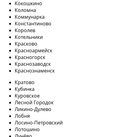
Кокошкино
Коломна
Коммунарка
Константиново
Королев
Котельники
Красково
Красноармейск
Красногорск
Краснозаводск
Краснознаменск
Кратово
Кубинка
Куровское
Лесной Городок
Ликино-Дулево
Лобня
Лосино-Петровский
Лотошино
Лунёво