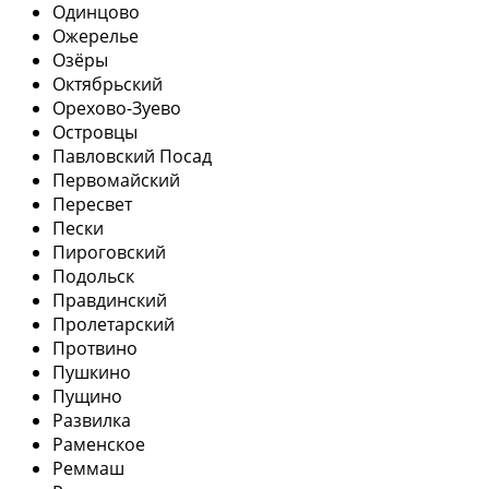
Одинцово
Ожерелье
Озёры
Октябрьский
Орехово-Зуево
Островцы
Павловский Посад
Первомайский
Пересвет
Пески
Пироговский
Подольск
Правдинский
Пролетарский
Протвино
Пушкино
Пущино
Развилка
Раменское
Реммаш