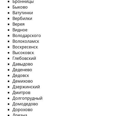
Бронницы
Быково
Ватутинки
Вербилки
Верея
Видное
Володарского
Волоколамск
Воскресенск
Высоковск
Глебовский
Давыдово
Деденево
Дедовск
Демихово
Дзержинский
Дмитров
Долгопрудный
Домодедово
Дорохово
Дрезна