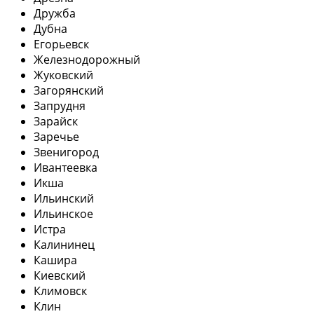
Дружба
Дубна
Егорьевск
Железнодорожный
Жуковский
Загорянский
Запрудня
Зарайск
Заречье
Звенигород
Ивантеевка
Икша
Ильинский
Ильинское
Истра
Калининец
Кашира
Киевский
Климовск
Клин