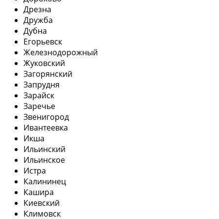
Дрезна
Дружба
Дубна
Егорьевск
Железнодорожный
Жуковский
Загорянский
Запрудня
Зарайск
Заречье
Звенигород
Ивантеевка
Икша
Ильинский
Ильинское
Истра
Калининец
Кашира
Киевский
Климовск