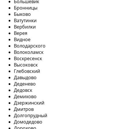
Большевик
Бронницы
Быково
Ватутинки
Вербилки
Верея
Видное
Володарского
Волоколамск
Воскресенск
Высоковск
Глебовский
Давыдово
Деденево
Дедовск
Демихово
Дзержинский
Дмитров
Долгопрудный
Домодедово
Дорохово