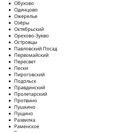
Обухово
Одинцово
Ожерелье
Озёры
Октябрьский
Орехово-Зуево
Островцы
Павловский Посад
Первомайский
Пересвет
Пески
Пироговский
Подольск
Правдинский
Пролетарский
Протвино
Пушкино
Пущино
Развилка
Раменское