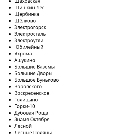
Шаховская
Шишкин Лес
Щербинка
Щёлково
Электрогорск
Электросталь
Электроугли
Юбилейный
Яхрома
Ашукино
Большие Вяземы
Большие Дворы
Большое Буньково
Воровского
Воскресенское
Голицыно
Горки-10
Дубовая Роща
Знамя Октября
Лесной
Лесные Поляны