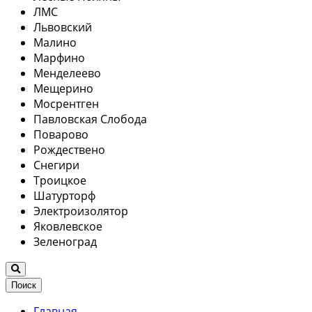
ЛМС
Львовский
Малино
Марфино
Менделеево
Мещерино
Мосрентген
Павловская Слобода
Поварово
Рождествено
Снегири
Троицкое
Шатурторф
Электроизолятор
Яковлевское
Зеленоград
Поиск
Главная