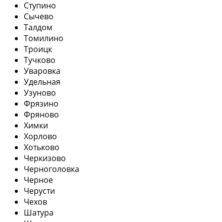
Ступино
Сычево
Талдом
Томилино
Троицк
Тучково
Уваровка
Удельная
Узуново
Фрязино
Фряново
Химки
Хорлово
Хотьково
Черкизово
Черноголовка
Черное
Черусти
Чехов
Шатура