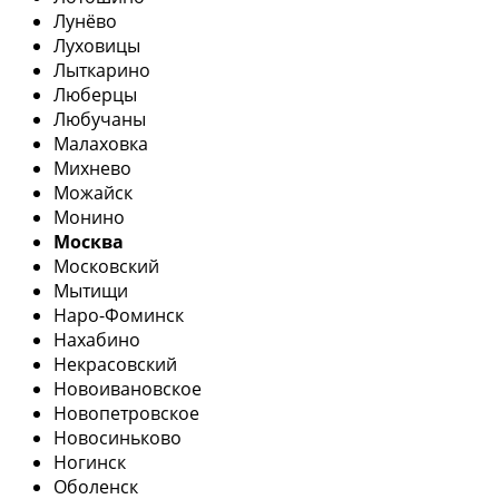
Лунёво
Луховицы
Лыткарино
Люберцы
Любучаны
Малаховка
Михнево
Можайск
Монино
Москва
Московский
Мытищи
Наро-Фоминск
Нахабино
Некрасовский
Новоивановское
Новопетровское
Новосиньково
Ногинск
Оболенск