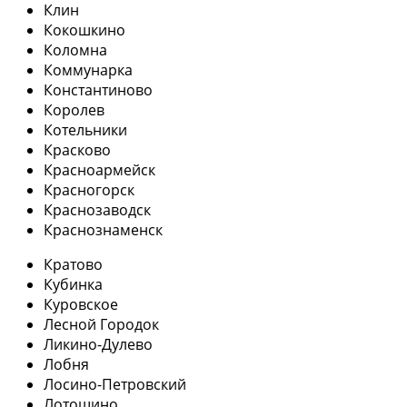
Клин
Кокошкино
Коломна
Коммунарка
Константиново
Королев
Котельники
Красково
Красноармейск
Красногорск
Краснозаводск
Краснознаменск
Кратово
Кубинка
Куровское
Лесной Городок
Ликино-Дулево
Лобня
Лосино-Петровский
Лотошино