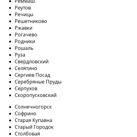
Реммаш
Реутов
Речицы
Решетниково
Ржавки
Рогачево
Родники
Рошаль
Руза
Свердловский
Селятино
Сергиев Посад
Серебряные Пруды
Серпухов
Скоропусковский
Солнечногорск
Софрино
Старая Купавна
Старый Городок
Столбовая