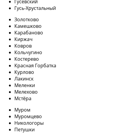
Гусевский
Гусь-Хрустальный
Золотково
Камешково
Карабаново
Киржач
Ковров
Кольчугино
Костерево
Красная Горбатка
Курлово
Лакинск
Меленки
Мелехово
Мстёра
Муром
Муромцево
Никологоры
Петушки