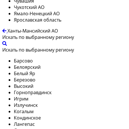
Чувашия
Чукотский АО
Ямало-Ненецкий АО
Ярославская область
Ханты-Мансийский АО
Искать по выбранному региону
Искать по выбранному региону
Барсово
Белоярский
Белый Яр
Березово
Высокий
Горноправдинск
Игрим
Излучинск
Когалым
Кондинское
Лангепас