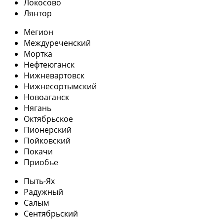
Локосово
Лянтор
Мегион
Междуреченский
Мортка
Нефтеюганск
Нижневартовск
Нижнесортымский
Новоаганск
Нягань
Октябрьское
Пионерский
Пойковский
Покачи
Приобье
Пыть-Ях
Радужный
Салым
Сентябрьский