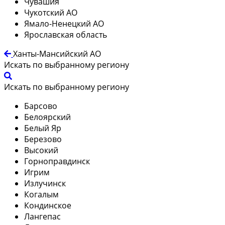
Чувашия
Чукотский АО
Ямало-Ненецкий АО
Ярославская область
Ханты-Мансийский АО
Искать по выбранному региону
Искать по выбранному региону
Барсово
Белоярский
Белый Яр
Березово
Высокий
Горноправдинск
Игрим
Излучинск
Когалым
Кондинское
Лангепас