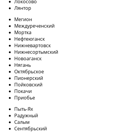
Локосово
Лянтор
Мегион
Междуреченский
Мортка
Нефтеюганск
Нижневартовск
Нижнесортымский
Новоаганск
Нягань
Октябрьское
Пионерский
Пойковский
Покачи
Приобье
Пыть-Ях
Радужный
Салым
Сентябрьский