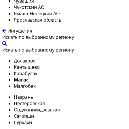
Чувашия
Чукотский АО
Ямало-Ненецкий АО
Ярославская область
Ингушетия
Искать по выбранному региону
Искать по выбранному региону
Долаково
Кантышево
Карабулак
Магас
Малгобек
Назрань
Нестеровская
Орджоникидзевская
Сагопши
Сурхахи