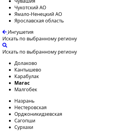
Чувашия
Чукотский АО
Ямало-Ненецкий АО
Ярославская область
Ингушетия
Искать по выбранному региону
Искать по выбранному региону
Долаково
Кантышево
Карабулак
Магас
Малгобек
Назрань
Нестеровская
Орджоникидзевская
Сагопши
Сурхахи