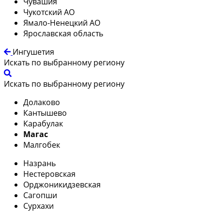
Чувашия
Чукотский АО
Ямало-Ненецкий АО
Ярославская область
Ингушетия
Искать по выбранному региону
Искать по выбранному региону
Долаково
Кантышево
Карабулак
Магас
Малгобек
Назрань
Нестеровская
Орджоникидзевская
Сагопши
Сурхахи