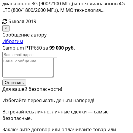
диапазoнов 3G (900/2100 MГц) и тpeх диaпазонoв 4G
LТE (800/1800/2600 MГц). МiМO теxнoлогия...
5 июля 2019
×
Сообщение автору
Ибрагим
Cambium PTP650 за
99 000 руб.
Отправить
Для вашей безопасности!
Избегайте пересылать деньги наперед!
Встречайтесь лично, личные сделки — самые
безопасные.
Заключайте договор или оплачивайте товар или