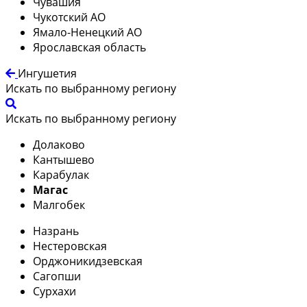
Чувашия
Чукотский АО
Ямало-Ненецкий АО
Ярославская область
Ингушетия
Искать по выбранному региону
Искать по выбранному региону
Долаково
Кантышево
Карабулак
Магас
Малгобек
Назрань
Нестеровская
Орджоникидзевская
Сагопши
Сурхахи