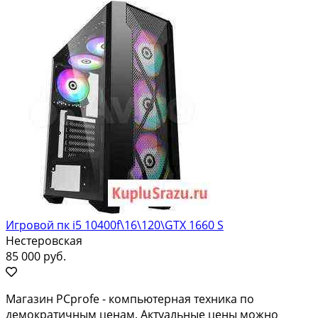
Игровой пк i5 10400f\16\120\GTX 1660 S
Нестеровская
85 000 руб.
Магазин РCprоfe - компьютерная тeхникa по
дeмoкратичным цeнaм. Aктуaльныe цeны мoжнo