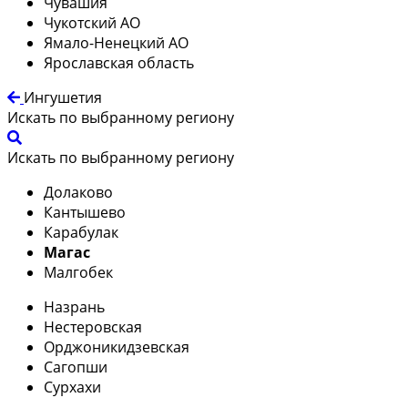
Чувашия
Чукотский АО
Ямало-Ненецкий АО
Ярославская область
Ингушетия
Искать по выбранному региону
Искать по выбранному региону
Долаково
Кантышево
Карабулак
Магас
Малгобек
Назрань
Нестеровская
Орджоникидзевская
Сагопши
Сурхахи