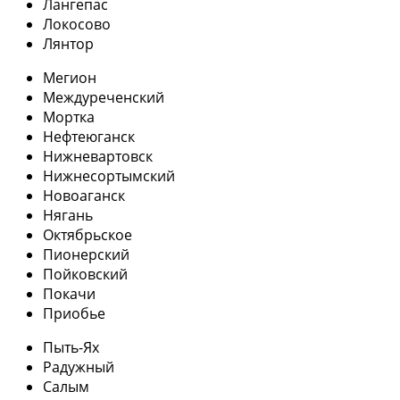
Лангепас
Локосово
Лянтор
Мегион
Междуреченский
Мортка
Нефтеюганск
Нижневартовск
Нижнесортымский
Новоаганск
Нягань
Октябрьское
Пионерский
Пойковский
Покачи
Приобье
Пыть-Ях
Радужный
Салым