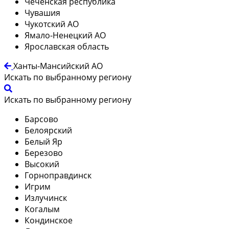
Чеченская республика
Чувашия
Чукотский АО
Ямало-Ненецкий АО
Ярославская область
Ханты-Мансийский АО
Искать по выбранному региону
Искать по выбранному региону
Барсово
Белоярский
Белый Яр
Березово
Высокий
Горноправдинск
Игрим
Излучинск
Когалым
Кондинское