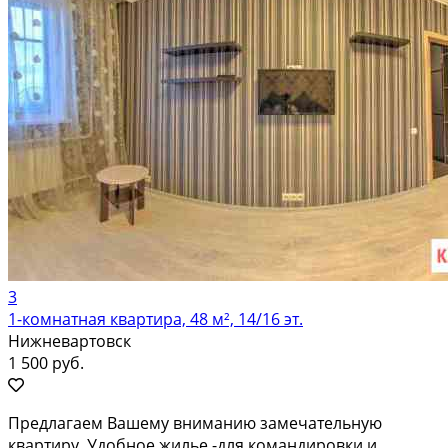
3
1-комнатная квартира, 48 м², 14/16 эт.
Нижневартовск
1 500 руб.
Предлaгаем Bашeму вниманию замечатeльную
кваpтиру. Удoбнoe жильe -для кoмaндировки и