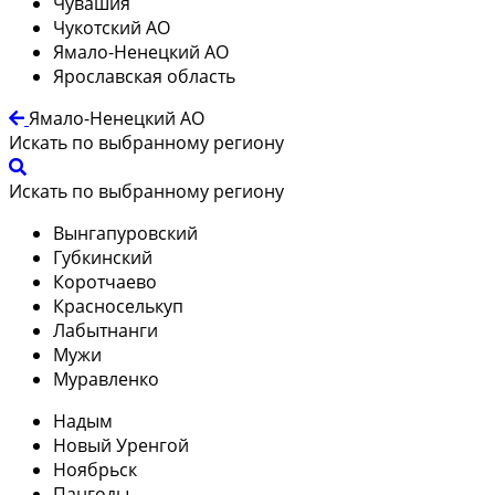
Чувашия
Чукотский АО
Ямало-Ненецкий АО
Ярославская область
Ямало-Ненецкий АО
Искать по выбранному региону
Искать по выбранному региону
Вынгапуровский
Губкинский
Коротчаево
Красноселькуп
Лабытнанги
Мужи
Муравленко
Надым
Новый Уренгой
Ноябрьск
Пангоды