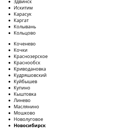
Здвинск
Искитим
Карасук
Каргат
Колывань
Кольцово
Коченево
Кочки
Краснозерское
Краснообск
Криводановка
Кудряшовский
Куйбышев
Купино
Кыштовка
Линево
Маслянино
Мошково
Новолуговое
Новосибирск