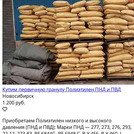
Купим первичную гранулу Полиэтилен ПНД и ПВД
Новосибирск
1 200 руб.
Приобретаем Полиэтилен низкого и высокого
давления (ПНД и ПВД): Марки ПНД — 277, 273, 276, 293,
22-12, 273-83, PE 6844G, PE 6948 C, B-Y 456, B-Y 460, I