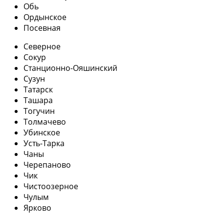
Обь
Ордынское
Посевная
Северное
Сокур
Станционно-Ояшинский
Сузун
Татарск
Ташара
Тогучин
Толмачево
Убинское
Усть-Тарка
Чаны
Черепаново
Чик
Чистоозерное
Чулым
Ярково