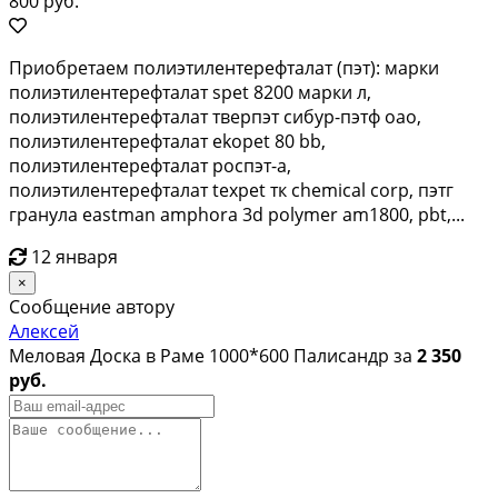
800 руб.
Приобретаем полиэтилентерефталат (пэт): марки
полиэтилентерефталат spet 8200 марки л,
полиэтилентерефталат тверпэт сибур-пэтф оао,
полиэтилентерефталат ekopet 80 bb,
полиэтилентерефталат роспэт-а,
полиэтилентерефталат texpet тк chemical corp, пэтг
гранула eastman amphora 3d polymer am1800, pbt,...
12 января
×
Сообщение автору
Алексей
Меловая Доска в Раме 1000*600 Палисандр за
2 350
руб.