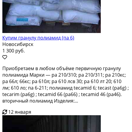
Купим гранулу полиамид (па 6)
Новосибирск
1 300 руб.
Приобретаем в любом объёме первичную гранулу
полиамида Марки — pa 210/310; pa 210/311; pa 210кс;
pa 66л; 66кс; pa 610л; pa 610 лсв 30; pa 610 лт 20; 610
лм; 610 ло; па 6-211; полиамид tecamid 6; tecast (pa6g) ;
tecarim (pa6g) ; tecamid 66 (pa66) ; tecamid 46 (pa46).
вторичный полиамид Изделия:...
12 января