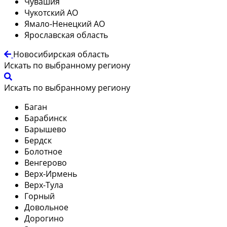
Чувашия
Чукотский АО
Ямало-Ненецкий АО
Ярославская область
Новосибирская область
Искать по выбранному региону
Искать по выбранному региону
Баган
Барабинск
Барышево
Бердск
Болотное
Венгерово
Верх-Ирмень
Верх-Тула
Горный
Довольное
Дорогино