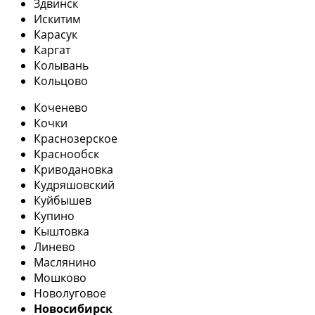
Здвинск
Искитим
Карасук
Каргат
Колывань
Кольцово
Коченево
Кочки
Краснозерское
Краснообск
Криводановка
Кудряшовский
Куйбышев
Купино
Кыштовка
Линево
Маслянино
Мошково
Новолуговое
Новосибирск