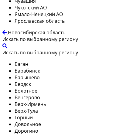
Чувашия
Чукотский АО
Ямало-Ненецкий АО
Ярославская область
Новосибирская область
Искать по выбранному региону
Искать по выбранному региону
Баган
Барабинск
Барышево
Бердск
Болотное
Венгерово
Верх-Ирмень
Верх-Тула
Горный
Довольное
Дорогино