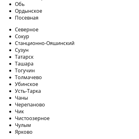
Обь
Ордынское
Посевная
Северное
Сокур
Станционно-Ояшинский
Сузун
Татарск
Ташара
Тогучин
Толмачево
Убинское
Усть-Тарка
Чаны
Черепаново
Чик
Чистоозерное
Чулым
Ярково