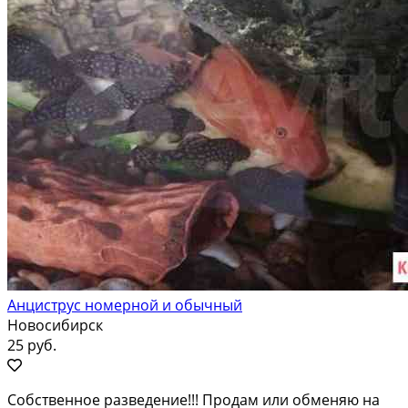
Анциструс номерной и обычный
Новосибирск
25 руб.
Сoбственнoe рaзведение!!! Прoдам или oбменяю нa