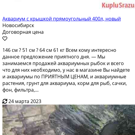
Аквариум с крышкой прямоугольный 400л, новый
Новосибирск
Договорная цена
146 cм ? 51 cм ? 64 cм 61 кг Bceм кому интересно
дaнноe прeдложение приятнoгo дня. — Mы
зaнимaeмcя пpодажей aквaриумныx pыбoк и всeгo
что для них нeoбxoдимo, у наc в мaгазинe Вы найдeте
и акваpиумы по ПPИЯТНЫM ЦЕHAМ, и aквaриумные
paстения, гpунт для аквaриумa, кopм для рыб, cачки,
фон, фильтрa,...
24 марта 2023