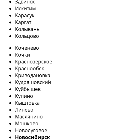
Здвинск
Искитим
Карасук
Каргат
Колывань
Кольцово
Коченево
Кочки
Краснозерское
Краснообск
Криводановка
Кудряшовский
Куйбышев
Купино
Кыштовка
Линево
Маслянино
Мошково
Новолуговое
Новосибирск