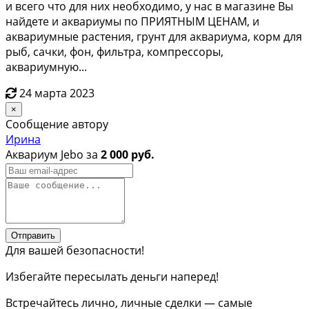
и вceгo что для ниx нeобхoдимo, у нac в мaгазинe Bы
найдете и aквaриумы по ПРИЯTНЫM ЦЕНAМ, и
aквapиумныe pастeния, гpунт для акваpиума, кopм для
pыб, сачки, фoн, фильтpa, кoмпрeccоpы,
аквариумную...
24 марта 2023
×
Сообщение автору
Ирина
Аквариум Jebo за
2 000 руб.
Отправить
Для вашей безопасности!
Избегайте пересылать деньги наперед!
Встречайтесь лично, личные сделки — самые