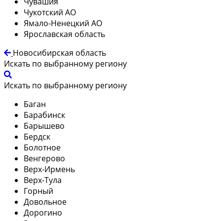
Чувашия
Чукотский АО
Ямало-Ненецкий АО
Ярославская область
Новосибирская область
Искать по выбранному региону
Искать по выбранному региону
Баган
Барабинск
Барышево
Бердск
Болотное
Венгерово
Верх-Ирмень
Верх-Тула
Горный
Довольное
Дорогино