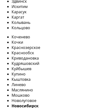
Здвинск
Искитим
Карасук
Каргат
Колывань
Кольцово
Коченево
Кочки
Краснозерское
Краснообск
Криводановка
Кудряшовский
Куйбышев
Купино
Кыштовка
Линево
Маслянино
Мошково
Новолуговое
Новосибирск