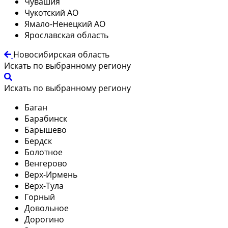
Чувашия
Чукотский АО
Ямало-Ненецкий АО
Ярославская область
Новосибирская область
Искать по выбранному региону
Искать по выбранному региону
Баган
Барабинск
Барышево
Бердск
Болотное
Венгерово
Верх-Ирмень
Верх-Тула
Горный
Довольное
Дорогино