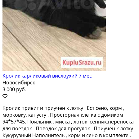
Кролик карликовый вислоухий 7 мес
Новосибирск
3 000 руб.
Кролик привит и приучен к лотку . Ест сено, корм ,
морковку, капусту . Просторная клетка с домиком
94*57*45. Поильник , миска , лоток ,сенник.переноска
для поездок . Поводок для прогулок . Приучен к лотку .
Кукурузный Наполнитель , корм и сено в комплекте .