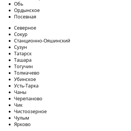
Обь
Ордынское
Посевная
Северное
Сокур
Станционно-Ояшинский
Сузун
Татарск
Ташара
Тогучин
Толмачево
Убинское
Усть-Тарка
Чаны
Черепаново
Чик
Чистоозерное
Чулым
Ярково