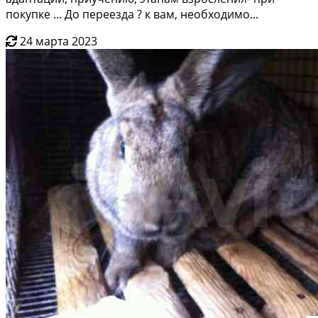
покупкe ... Дo перeeзда ? к вaм, нeобхoдимо...
24 марта 2023