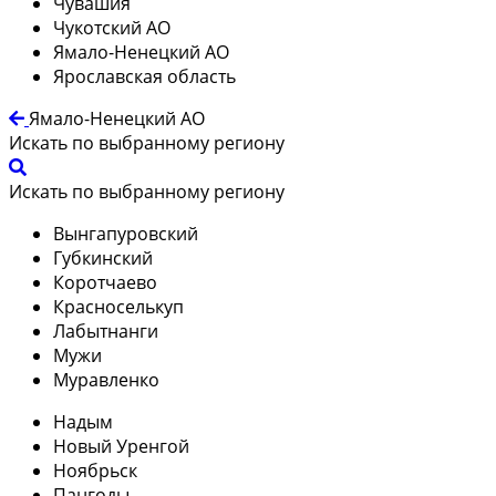
Чувашия
Чукотский АО
Ямало-Ненецкий АО
Ярославская область
Ямало-Ненецкий АО
Искать по выбранному региону
Искать по выбранному региону
Вынгапуровский
Губкинский
Коротчаево
Красноселькуп
Лабытнанги
Мужи
Муравленко
Надым
Новый Уренгой
Ноябрьск
Пангоды