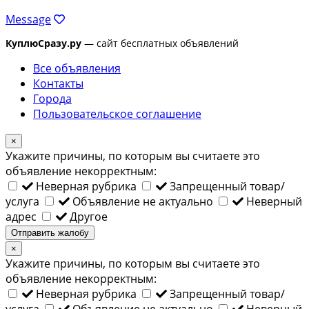
Message
КуплюСразу.ру
— сайт бесплатных объявлений
Все объявления
Контакты
Города
Пользовательское соглашение
×
Укажите причины, по которым вы считаете это
объявление некорректным:
Неверная рубрика
Запрещенный товар/
услуга
Объявление не актуально
Неверный
адрес
Другое
Отправить жалобу
×
Укажите причины, по которым вы считаете это
объявление некорректным:
Неверная рубрика
Запрещенный товар/
услуга
Объявление не актуально
Неверный